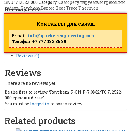
SKU:
712522-000
Category:
Саморегулируемый греющий
кабель Raychem Bartec Heat Trace Thermon
ID товара:
2152
Контакты для связи:
E-mail:
info@qareket-engineering.com
Телефон: +7 777 182 86 89
Reviews (0)
Reviews
There are no reviews yet.
Be the first to review “Raychem R-QN-P-7.0M2/T0 712522-
000 греющий мат”
You must be
logged in
to post a review.
Related products