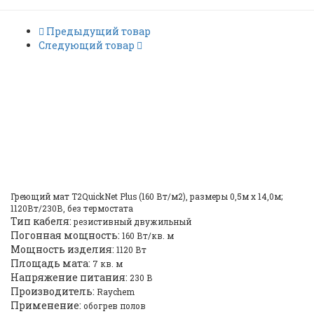
Предыдущий товар
Следующий товар
Raychem R-QN-P-7.0M2/T0
712522-000 греющий мат |
ID: 2152
Греющий мат T2QuickNet Plus (160 Вт/м2), размеры 0,5м х 14,0м;
1120Вт/230В, без термостата
Тип кабеля:
резистивный двужильный
Погонная мощность:
160 Вт/кв. м
Мощность изделия:
1120 Вт
Площадь мата:
7 кв. м
Напряжение питания:
230 B
Производитель:
Raychem
Применение:
обогрев полов