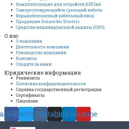
Комплектующие для устройств КИПиА
Саморегулирующийся греющий кабель
Взрывобезопасный кабельный ввод
Продукция Schneider Electric
Средства индивидуальной защиты (СИЗ)
О нас
О компании
Деятельность компании
Руководство компании
Контакты
Следите за нами
Юридические информация
Реквизиты
Политика конфиденциальности
Справка государственный регистрации
Сертификаты
Лицензии
acebook
Twitter
Vk
Instagram
Linkedin
Youtube