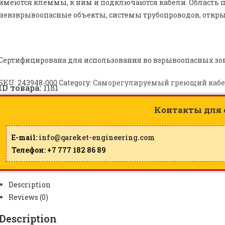
имеются клеммы, к ним и подключаются кабели. Област
невзврывоопасные объекты, системы трубопроводов, откр
Сертифицирована для использования во взрывоопасных зон
SKU:
243948-000
Category:
Саморегулируемый греющий кабель
ID товара:
1181
Контакты для 
E-mail:
info@qareket-engineering.com
Телефон: +7 777 182 86 89
Description
Reviews (0)
Description