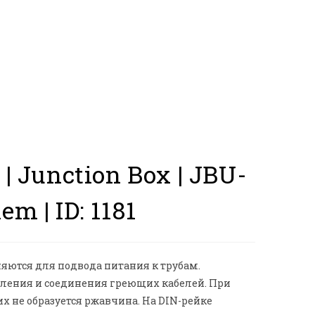
 Junction Box | JBU-
hem |
ID: 1181
тся для подвода питания к трубам.
вления и соединения греющих кабелей. При
х не образуется ржавчина. На DIN-рейке