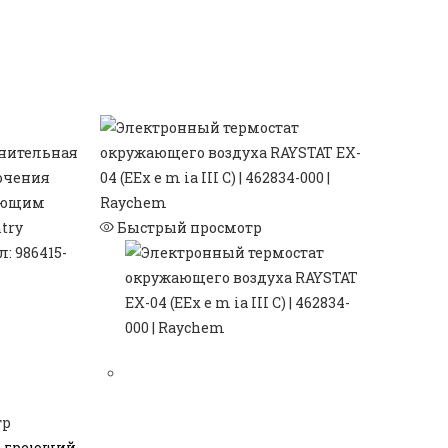
Быстрый просмотр
тр
й греющий