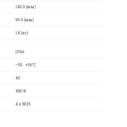
140.0 (мм)
90.0 (мм)
1.8 (кг)
IP66
–50…+56°C
40
480 В
4 x M25