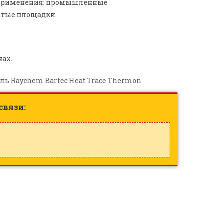
ь применения: промышленные
ытые площадки.
ах.
 Raychem Bartec Heat Trace Thermon
связи: