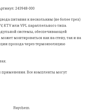
ртикул: 243948-000
вода питания к нескольким (не более трех)
 KTV или VPL параллельного типа.
одульной системы, обеспечивающей
может монтироваться как на стену, так и на
яции прохода через термоизоляцию
нах.
й применения. Все комплекты могут
Raychem