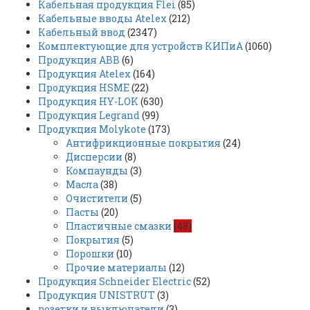
Кабельная продукция Flei
(85)
Кабельные вводы Atelex
(212)
Кабельный ввод
(2347)
Комплектующие для устройств КИПиА
(1060)
Продукция ABB
(6)
Продукция Atelex
(164)
Продукция HSME
(22)
Продукция HY-LOK
(630)
Продукция Legrand
(99)
Продукция Molykote
(173)
Антифрикционные покрытия
(24)
Дисперсии
(8)
Компаунды
(3)
Масла
(38)
Очистители
(5)
Пасты
(20)
Пластичные смазки
(48)
Покрытия
(5)
Порошки
(10)
Прочие материалы
(12)
Продукция Schneider Electric
(52)
Продукция UNISTRUT
(3)
розетки и выключатели
(3)