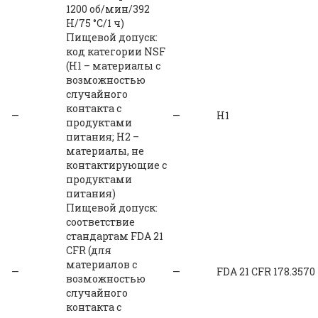
1200 об/мин/392
Н/75 °C/1 ч)
Пищевой допуск:
код категории NSF
(H1 – материалы с
возможностью
случайного
контакта с
—
—
H1
продуктами
питания; H2 –
материалы, не
контактирующие с
продуктами
питания)
Пищевой допуск:
соответствие
стандартам FDA 21
CFR (для
материалов с
—
—
FDA 21 CFR 178.3570
возможностью
случайного
контакта с