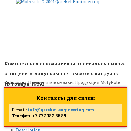
MOLYKOTE G-0050 FM |
ID:
19891
Комплексная алюминиевая пластичная смазка
с пищевым допуском для высоких нагрузок.
Categories:
Пластичные смазки
,
Продукция Molykote
ID товара:
19891
Контакты для связи:
E-mail:
info@qareket-engineering.com
Телефон: +7 777 182 86 89
Description