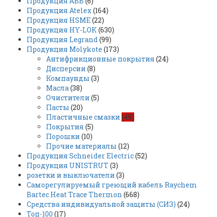
Продукция ABB
(6)
Продукция Atelex
(164)
Продукция HSME
(22)
Продукция HY-LOK
(630)
Продукция Legrand
(99)
Продукция Molykote
(173)
Антифрикционные покрытия
(24)
Дисперсии
(8)
Компаунды
(3)
Масла
(38)
Очистители
(5)
Пасты
(20)
Пластичные смазки
(48)
Покрытия
(5)
Порошки
(10)
Прочие материалы
(12)
Продукция Schneider Electric
(52)
Продукция UNISTRUT
(3)
розетки и выключатели
(3)
Саморегулируемый греющий кабель Raychem
Bartec Heat Trace Thermon
(668)
Средства индивидуальной защиты (СИЗ)
(24)
Топ-100
(17)