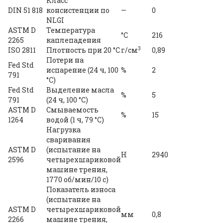
Класс
DIN 51 818
консистенции по
—
0
NLGI
ASTM D
Температура
°C
216
2265
каплепадения
3
ISO 2811
Плотность при 20 °С
г/см
0,89
Потери на
Fed Std
испарение (24 ч, 100
%
2
791
°C)
Fed Std
Выделение масла
%
5
791
(24 ч, 100 °C)
ASTM D
Смываемость
%
15
1264
водой (1 ч, 79 °C)
Нагрузка
сваривания
ASTM D
(испытание на
Н
2940
2596
четырехшариковой
машине трения,
1770 об/мин/10 с)
Показатель износа
(испытание на
ASTM D
четырехшариковой
мм
0,8
2266
машине трения,