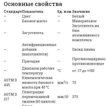
Основные свойства
Стандарт
Показатель
Ед. изм.
Значение
—
Цвет
—
Белый
—
Базовое масло
—
Минеральное
Загуститель на
базе
—
Загуститель
—
алюминиевого
комплекса
Антифрикционные
—
добавки
—
Оксид цинка
(наполнители)
Противозадирные,
—
Присадки
—
противоизносные
Диапазон рабочих
—
°С
от -17 до +150
температур
Кинематическая
ASTM D
2
вязкость базового
мм
/c
70
445
масла при 40 °С
Пенетрация
ASTM D
перемешанной
мм/10
370
217
смазки (60 циклов)