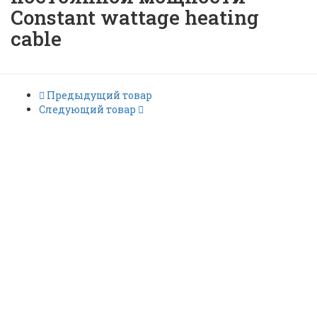
Constant wattage heating
cable
Предыдущий товар
Следующий товар
XPI-NH-150 (1244-003099)
Греющий кабель
постоянной мощности
Constant wattage heating
cable |
ID: 2017