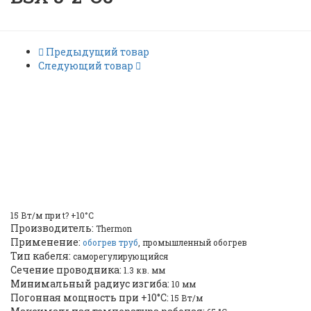
Предыдущий товар
Следующий товар
Саморегулирующийся
греющий кабель Thermon
BSX 5-2-OJ |
ID: 2804
15 Вт/м при t? +10°C
Производитель:
Thermon
Применение:
обогрев труб
, промышленный обогрев
Тип кабеля:
саморегулирующийся
Cечение проводника:
1.3 кв. мм
Минимальный радиус изгиба:
10 мм
Погонная мощность при +10°С:
15 Вт/м