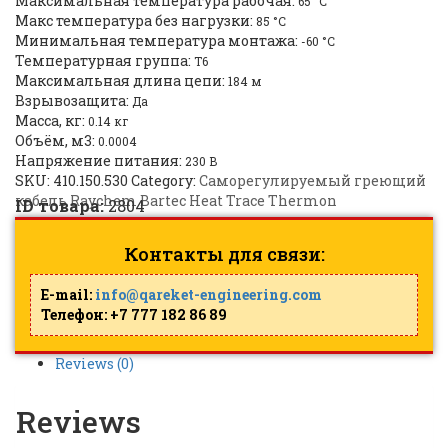
Максимальная температура рабочая:
65 °C
Макс температура без нагрузки:
85 °C
Минимальная температура монтажа:
-60 °C
Температурная группа:
T6
Максимальная длина цепи:
184 м
Взрывозащита:
Да
Масса, кг:
0.14 кг
Объём, м3:
0.0004
Напряжение питания:
230 B
SKU:
410.150.530
Category:
Саморегулируемый греющий
кабель Raychem Bartec Heat Trace Thermon
ID товара:
2804
Контакты для связи:
E-mail:
info@qareket-engineering.com
Телефон: +7 777 182 86 89
Reviews (0)
Reviews