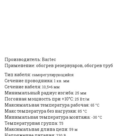
параллельный греющий
кабель BARTEC PSBL 25 (07-
5807-2256, полиолефин) |
ID:
2169
Производитель: Bartec
Применение: обогрев резервуаров, обогрев труб
Тип кабеля:
саморегулирующийся
Cечение проводника:
1 кв. мм
Сечение кабеля:
10,5×6 мм
Минимальный радиус изгиба:
25 мм
Погонная мощность при +10°С:
25 Вт/м
Максимальная температура рабочая:
65 °C
Макс температура без нагрузки:
85 °C
Минимальная температура монтажа:
-30 °C
Температурная группа:
T5
Максимальная длина цепи:
59 м
Напряжение питания:
230 B