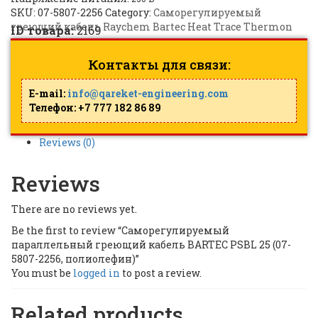
SKU:
07-5807-2256
Category:
Саморегулируемый
греющий кабель Raychem Bartec Heat Trace Thermon
ID товара:
2169
Контакты для связи:
E-mail:
info@qareket-engineering.com
Телефон: +7 777 182 86 89
Reviews (0)
Reviews
There are no reviews yet.
Be the first to review “Саморегулируемый
параллельный греющий кабель BARTEC PSBL 25 (07-
5807-2256, полиолефин)”
You must be
logged in
to post a review.
Related products