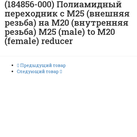
(184856-000) Полиамидный
переходник с М25 (внешняя
резьба) на М20 (внутренняя
резьба) M25 (male) to M20
(female) reducer
Предыдущий товар
Следующий товар
REDUCER-M25/20-PA (EEx e)
(184856-000) Полиамидный
переходник с М25