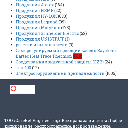
Продукция Atelex
(164)
Продукция HSME
(22)
Продукция HY-LOK
(630)
Продукция Legrand
(99)
Продукция Molykote
(173)
Продукция Schneider Electric
(52)
Продукция UNISTRUT
(3)
розетки и выключатели
(3)
Саморегулируемый греющий кабель Raychem
Bartec Heat Trace Thermon
(668)
Средства индивидуальной защиты (СИЗ)
(24)
Топ-100
(17)
Электрооборудование и принадлежности
(1005)
ТОО «Qareket Engineering». Все права защищены.Любое
копирование, распространение, воспроизведение,