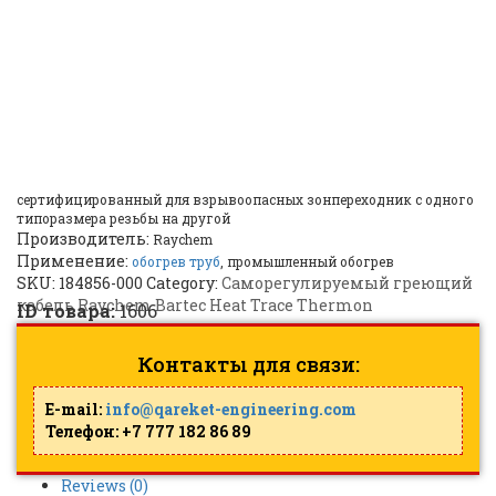
(внешняя резьба) на М20
(внутренняя резьба) M25
(male) to M20 (female)
reducer |
ID: 1606
сертифицированный для взрывоопасных зонпереходник c одного
типоразмера резьбы на другой
Производитель:
Raychem
Применение:
обогрев труб
, промышленный обогрев
SKU:
184856-000
Category:
Саморегулируемый греющий
кабель Raychem Bartec Heat Trace Thermon
ID товара:
1606
Контакты для связи:
E-mail:
info@qareket-engineering.com
Телефон: +7 777 182 86 89
Reviews (0)