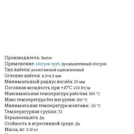
нагревательный кабель с
минеральной изоляцией
BARTEK EMK (27-3834-
20326300) |
ID: 2275
Производитель:
Bartec
Применение:
обогрев труб
, промышленный обогрев
Тип кабеля:
резистивный одножильный
Сечение кабеля:
4,9×4,9 мм
Минимальный радиус изгиба:
25 мм
Погонная мощность при +10°С:
230 Вт/м
Максимальная температура рабочая:
600 °C
Макс температура без нагрузки:
600 °C
Минимальная температура монтажа:
-20 °C
Температурная группа:
T2
Взрывозащита:
Да
Стойкость к агрессивной среде:
Да
Масса, кг:
0.18 кг