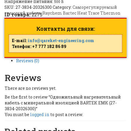
Напряжение питания:
500 B
SKU:
27-3834-20326300
Category:
Саморегулируемый
греющий кабель Raychem Bartec Heat Trace Thermon
ID товара:
2275
Контакты для связи:
E-mail:
info@qareket-engineering.com
Телефон: +7 777 182 86 89
Reviews (0)
Reviews
There are no reviews yet.
Be the first to review “Одножильный нагревательный
кабель с минеральной изоляцией BARTEK EMK (27-
3834-20326300)”
You must be
logged in
to post a review.