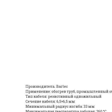
Одножильный нагреват
756G1000) |
ID: 2413
Производитель: Bartec
Применение: обогрев труб, промышленный о
Тип кабеля: резистивный одножильный
Сечение кабеля: 6,5×6,5 мм
Минимальный радиус изгиба: 33 мм
Максимальная температура рабочая: 260 °C