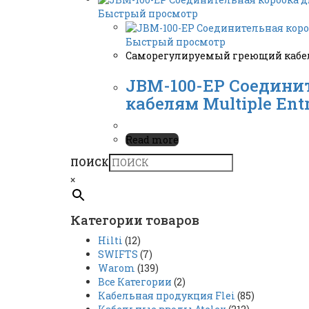
Быстрый просмотр
Быстрый просмотр
Саморегулируемый греющий кабель
JBM-100-EP Соедини
кабелям Multiple Ent
Read more
ПОИСК
×
Категории товаров
Hilti
(12)
SWIFTS
(7)
Warom
(139)
Все Категории
(2)
Кабельная продукция Flei
(85)