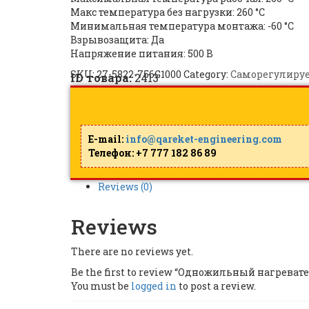
Макс температура без нагрузки: 260 °C
Минимальная температура монтажа: -60 °C
Взрывозащита: Да
Напряжение питания: 500 B
SKU:
27-5822-756G1000
Category:
Саморегулируе
ID товара:
2413
E-mail:
info@qareket-engineering.com
Телефон: +7 777 182 86 89
Reviews (0)
Reviews
There are no reviews yet.
Be the first to review “Одножильный нагрева
You must be
logged in
to post a review.