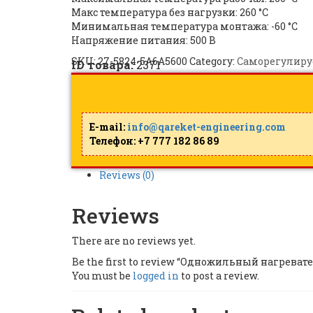
Макс температура без нагрузки: 260 °C
Минимальная температура монтажа: -60 °C
Напряжение питания: 500 B
SKU:
27-5824-5A6A5600
Category:
Саморегулиру
ID товара:
2371
E-mail:
info@qareket-engineering.com
Телефон: +7 777 182 86 89
Reviews (0)
Reviews
There are no reviews yet.
Be the first to review “Одножильный нагреват
You must be
logged in
to post a review.