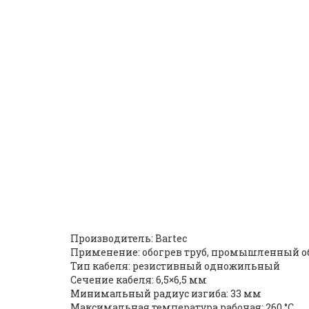
Одножильный нагреват
5A6A5600) |
ID: 2371
Производитель: Bartec
Применение: обогрев труб, промышленный о
Тип кабеля: резистивный одножильный
Сечение кабеля: 6,5×6,5 мм
Минимальный радиус изгиба: 33 мм
Максимальная температура рабочая: 260 °C