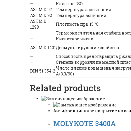
—
Класс по ISO
ASTM D 97
Температура застывания
ASTM D 92
Температура вспышки
ASTM D
Плотность при 15 °С
1298
—
Термоокислительная стабильнос
—
Кислотное число
ASTM D 1401
Деэмульгирующие свойства
—
Способность предотвращать ржа
—
Степень коррозии на медной пла
Число циклов повышения нагрузки
DIN 51 354-2
A/8,3/90)
Related products
Антифрикционное покрытие на осн
MOLYKOTE 3400A