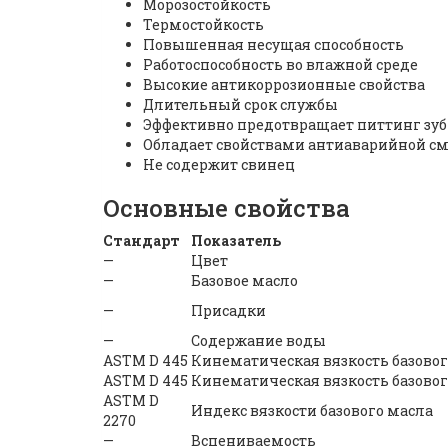
Морозостойкость
Термостойкость
Повышенная несущая способность
Работоспособность во влажной среде
Высокие антикоррозионные свойства
Длительный срок службы
Эффективно предотвращает питтинг зу
Обладает свойствами антиаварийной с
Не содержит свинец
Основные свойства
Стандарт
Показатель
—
Цвет
—
Базовое масло
—
Присадки
—
Содержание воды
ASTM D 445
Кинематическая вязкость базового
ASTM D 445
Кинематическая вязкость базового
ASTM D
Индекс вязкости базового масла
2270
—
Вспениваемость