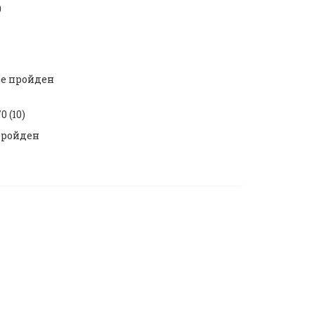
0
не пройден
0 (10)
пройден