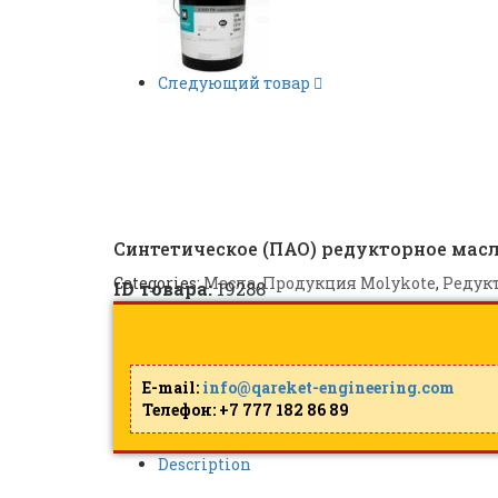
Следующий товар
MOLYKOTE L-2122 |
ID: 
Синтетическое (ПАО) редукторное мас
Categories:
Масла
,
Продукция Molykote
,
Редук
ID товара:
19288
E-mail:
info@qareket-engineering.com
Телефон: +7 777 182 86 89
Description