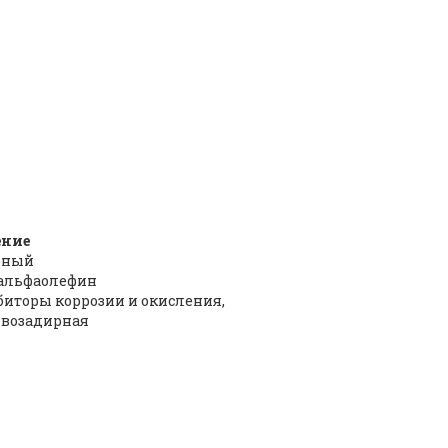
ение
рный
альфаолефин
иторы коррозии и окисления,
ивозадирная