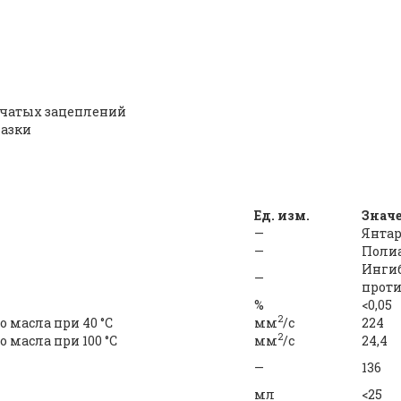
бчатых зацеплений
мазки
Ед. изм.
Знач
—
Янта
—
Поли
Ингиб
—
прот
%
<0,05
2
 масла при 40 °С
мм
/c
224
2
 масла при 100 °С
мм
/c
24,4
—
136
мл
<25