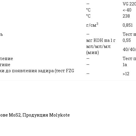
—
VG 22
°С
<-40
°C
238
3
г/см
0,851
ть
—
Тест 
мг KOH на 1 г
0,55
мл/мл/мл
40/40/
(мин)
вление
—
Тест 
стине
—
1a
 до появления задира (тест FZG
—
>12
ове MoS2
,
Продукция Molykote