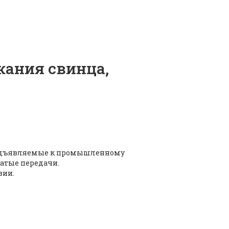
жания свинца,
 предъявляемые к промышленному
чатые передачи.
зии.