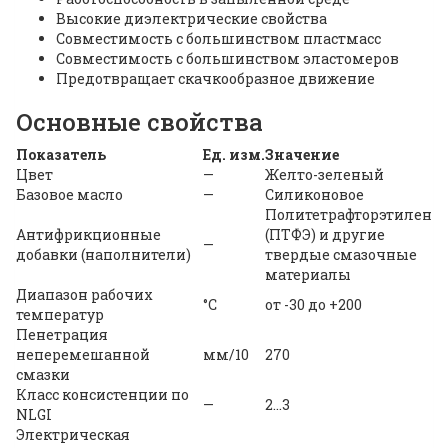
Высокие диэлектрические свойства
Совместимость с большинством пластмасс
Совместимость с большинством эластомеров
Предотвращает скачкообразное движение
Основные свойства
Показатель
Ед. изм.
Значение
Цвет
—
Желто-зеленый
Базовое масло
—
Силиконовое
Политетрафторэтилен
Антифрикционные
(ПТФЭ) и другие
—
добавки (наполнители)
твердые смазочные
материалы
Диапазон рабочих
°С
от -30 до +200
температур
Пенетрация
неперемешанной
мм/10
270
смазки
Класс консистенции по
—
2…3
NLGI
Электрическая