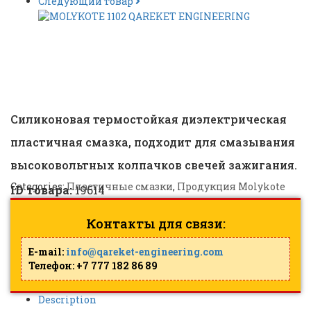
Следующий товар
MOLYKOTE G-5008 |
ID: 19614
Силиконовая термостойкая диэлектрическая
пластичная смазка, подходит для смазывания
высоковольтных колпачков свечей зажигания.
Categories:
Пластичные смазки
,
Продукция Molykote
ID товара:
19614
Контакты для связи:
E-mail:
info@qareket-engineering.com
Телефон: +7 777 182 86 89
Description