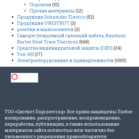
Порошки
(10)
Прочие материалы
(12)
Продукция Schneider Electric
(52)
Продукция UNISTRUT
(3)
розетки и выключатели
(3)
Саморегулируемый греющий кабель Raychem
Bartec Heat Trace Thermon
(668)
Средства индивидуальной защиты (СИЗ)
(24)
Топ-100
(17)
Электрооборудование и принадлежности
(1005)
ТОО «Qareket Engineering». Все права защищены.Любое
копирование, распространение, воспроизведение,
переработка, публикация, а также использование
материалов сайта полностью или частично без
письменного разрешения правообладателя