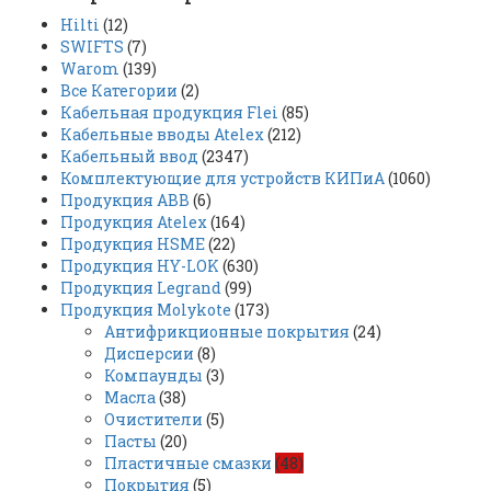
Hilti
(12)
SWIFTS
(7)
Warom
(139)
Все Категории
(2)
Кабельная продукция Flei
(85)
Кабельные вводы Atelex
(212)
Кабельный ввод
(2347)
Комплектующие для устройств КИПиА
(1060)
Продукция ABB
(6)
Продукция Atelex
(164)
Продукция HSME
(22)
Продукция HY-LOK
(630)
Продукция Legrand
(99)
Продукция Molykote
(173)
Антифрикционные покрытия
(24)
Дисперсии
(8)
Компаунды
(3)
Масла
(38)
Очистители
(5)
Пасты
(20)
Пластичные смазки
(48)
Покрытия
(5)