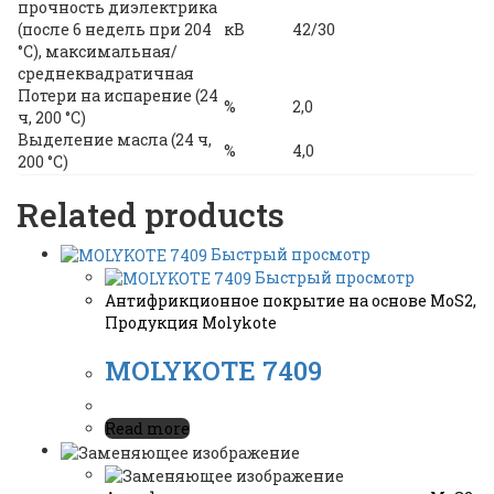
прочность диэлектрика
(после 6 недель при 204
кВ
42/30
°С), максимальная/
среднеквадратичная
Потери на испарение (24
%
2,0
ч, 200 °C)
Выделение масла (24 ч,
%
4,0
200 °C)
Related products
Быстрый просмотр
Быстрый просмотр
Антифрикционное покрытие на основе MoS2
,
Продукция Molykote
MOLYKOTE 7409
Read more