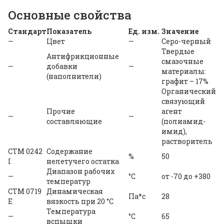
Основные свойства
Стандарт
Показатель
Ед. изм.
Значение
—
Цвет
—
Серо-черный
Твердые
Антифрикционные
смазочные
—
добавки
—
материалы:
(наполнители)
графит – 17%
Органический
связующий
Прочие
агент
—
—
составляющие
(полиамид-
имид),
растворитель
CTM 0242
Содержание
%
50
I
нелетучего остатка
Диапазон рабочих
—
°С
от -70 до +380
температур
CTM 0719
Динамическая
Па*с
28
E
вязкость при 20 °С
Температура
—
°C
65
вспышки