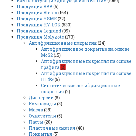
Комплектующие для устройств КИПиА
(1060)
Продукция ABB
(6)
Продукция Atelex
(164)
Продукция HSME
(22)
Продукция HY-LOK
(630)
Продукция Legrand
(99)
Продукция Molykote
(173)
Антифрикционные покрытия
(24)
Антифрикционное покрытие на основе
MoS2
(15)
Антифрикционные покрытия на основе
графита
(2)
Антифрикционные покрытия на основе
ПТФЭ
(5)
Синтетические антифрикционные
покрытия
(2)
Дисперсии
(8)
Компаунды
(3)
Масла
(38)
Очистители
(5)
Пасты
(20)
Пластичные смазки
(48)
Покрытия
(5)