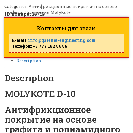
Categories:
Антифрикционные покрытия на основе
графита
,
Продукция Molykote
ID товара:
18719
Контакты для связи:
E-mail:
info@qareket-engineering.com
Телефон: +7 777 182 86 89
Description
Description
MOLYKOTE D-10
Антифрикционное
покрытие на основе
графита и полиамидного