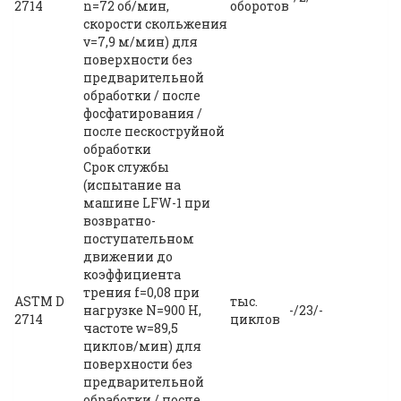
2714
n=72 об/мин,
оборотов
скорости скольжения
v=7,9 м/мин) для
поверхности без
предварительной
обработки / после
фосфатирования /
после пескоструйной
обработки
Срок службы
(испытание на
машине LFW-1 при
возвратно-
поступательном
движении до
коэффициента
трения f=0,08 при
ASTM D
тыс.
нагрузке N=900 H,
-/23/-
2714
циклов
частоте w=89,5
циклов/мин) для
поверхности без
предварительной
обработки / после