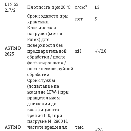
DIN 53
3
Плотность при 20 °С
г/см
1,3
217/2
Срок годности при
—
лет
5
хранении
Критическая
нагрузка (метод
Falex) для
поверхности без
ASTM D
предварительной
кH
-/-/2,8
2625
обработки / после
фосфатирования /
после пескоструйной
обработки
Срок службы
(испытание на
машине LFW-1 при
вращательном
движении до
коэффициента
трения f=0,1 при
нагрузке N=2860 H,
ASTM D
частоте вращения
тыс.
-/2/-