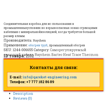
(3xM32) Junction Box (4×25)
|
ID: 2102
Соединительная коробка для ис-пользования в
промышленныхусловиях во взрывоопасных зонах сгреющими
кабелями с минеральнойизоляцией, когда требуется большой
размер клемм.
Производитель:
Raychem
Применение:
обогрев труб
, промышленный обогрев
SKU:
1244-006655
Category:
Саморегулируемый
греющий кабель Raychem Bartec Heat Trace Thermon
ID товара:
2102
Контакты для связи:
E-mail:
info@qareket-engineering.com
Телефон: +7 777 182 86 89
Description
Reviews (0)