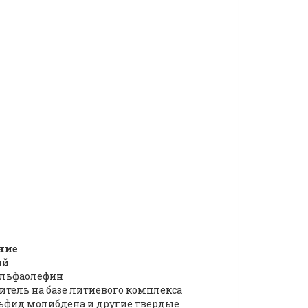
ние
ый
льфаолефин
итель на базе литиевого комплекса
ьфид молибдена и другие твердые