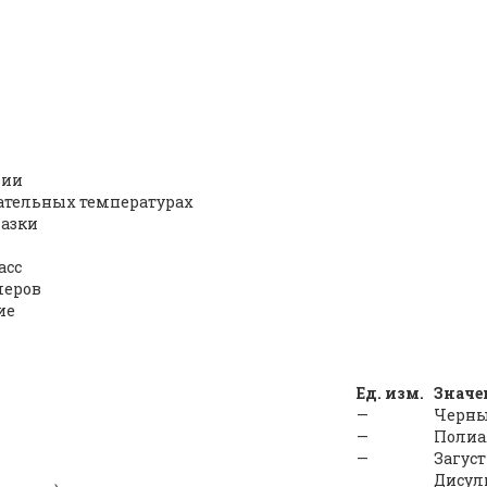
зии
цательных температурах
мазки
асс
меров
ие
Ед. изм.
Значе
—
Черн
—
Полиа
—
Загуст
Дисул