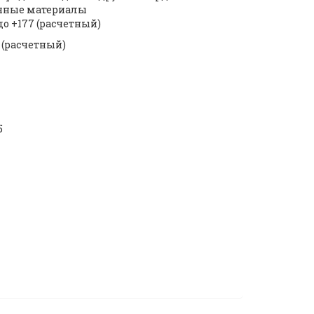
чные материалы
 до +177 (расчетный)
 (расчетный)
5