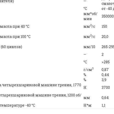
нители)
—
смазо
°С
от -40
мм*об/
350000
мин
2
масла при 40 °С
мм
/c
150
2
масла при 100 °С
мм
/c
20,0
(60 циклов)
мм/10
265-29
—
2
°C
>285
3
г/см
0,87
%
0,44
%
3,9
на четырехшариковой машине трения, 1770
Н
3700
четырехшариковой машине трения, 1200 об/
мм
0,64
емпературе -40 °С
H*м
1,1