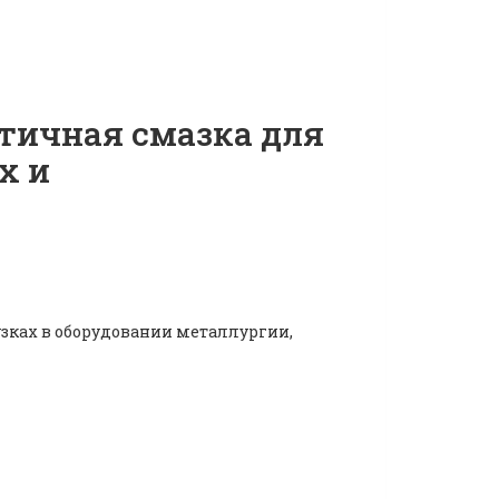
стичная смазка для
х и
зках в оборудовании металлургии,