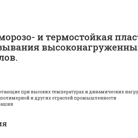
морозо- и термостойкая пла
азывания высоконагруженны
лов.
отающие при высоких температурах и динамических нагру
 полимерной и других отраслей промышленности
машин
ия