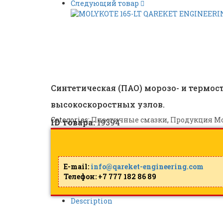
Следующий товар
MOLYKOTE G-4700 |
ID: 
Синтетическая (ПАО) морозо- и термо
высокоскоростных узлов.
Categories:
Пластичные смазки
,
Продукция Mo
ID товара:
19394
E-mail:
info@qareket-engineering.com
Телефон: +7 777 182 86 89
Description