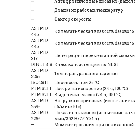
—
Антифрикционные добавки (напол
—
Диапазон рабочих температур
—
Фактор скорости
ASTM D
Кинематическая вязкость базового 
445
ASTM D
Кинематическая вязкость базового 
445
ASTM D
Пенетрация перемешанной смазки 
217
DIN 51 818
Класс консистенции по NLGI
ASTM D
Температура каплепадения
2265
ISO 2811
Плотность при 25 °С
FTM 321.1
Потери на испарение (24 ч, 100 °C)
FTM 321.1
Выделение масла (24 ч, 100 °C)
ASTM D
Нагрузка сваривания (испытание 
2596
об/мин/10 с)
ASTM D
Показатель износа (испытание на 
2266
мин/392 Н/75 °C/1 ч)
—
Момент трогания при пониженной т