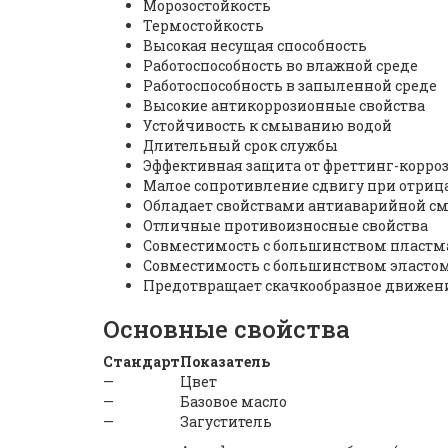
Морозостойкость
Термостойкость
Высокая несущая способность
Работоспособность во влажной среде
Работоспособность в запыленной среде
Высокие антикоррозионные свойства
Устойчивость к смыванию водой
Длительный срок службы
Эффективная защита от фреттинг-корро
Малое сопротивление сдвигу при отри
Обладает свойствами антиаварийной с
Отличные противоизносные свойства
Совместимость с большинством пластм
Совместимость с большинством эласто
Предотвращает скачкообразное движен
Основные свойства
Стандарт
Показатель
—
Цвет
—
Базовое масло
—
Загуститель