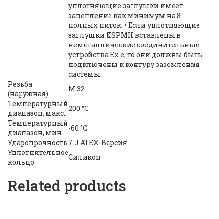
уплотняющие заглушки имеет
зацепление как минимум на 8
полных ниток. • Если уплотняющие
заглушки KSPMH вставлены в
неметаллические соединительные
устройства Ex e, то они должны быть
подключены к контуру заземления
системы.
Резьба
M 32
(наружная)
Температурный
200 °C
диапазон, макс..
Температурный
-60 °C
диапазон, мин.
Ударопрочность
7 J ATEX-Версия
Уплотнительное
Силикон
кольцо
Related products