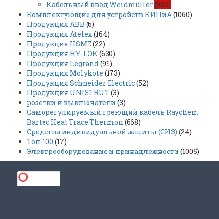
Кабельный ввод Weidmüller
(882)
Комплектующие для устройств КИПиА
(1060)
Продукция ABB
(6)
Продукция Atelex
(164)
Продукция HSME
(22)
Продукция HY-LOK
(630)
Продукция Legrand
(99)
Продукция Molykote
(173)
Продукция Schneider Electric
(52)
Продукция UNISTRUT
(3)
розетки и выключатели
(3)
Саморегулируемый греющий кабель Raychem
Bartec Heat Trace Thermon
(668)
Средства индивидуальной защиты (СИЗ)
(24)
Топ-100
(17)
Электрооборудование и принадлежности
(1005)