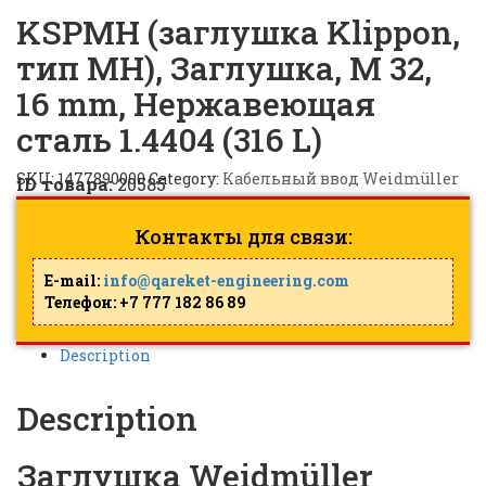
KSPMH (заглушка Klippon,
тип MH), Заглушка, M 32,
16 mm, Нержавеющая
сталь 1.4404 (316 L)
SKU:
1477890000
Category:
Кабельный ввод Weidmüller
ID товара:
20585
Контакты для связи:
E-mail:
info@qareket-engineering.com
Телефон: +7 777 182 86 89
Description
Description
Заглушка Weidmüller