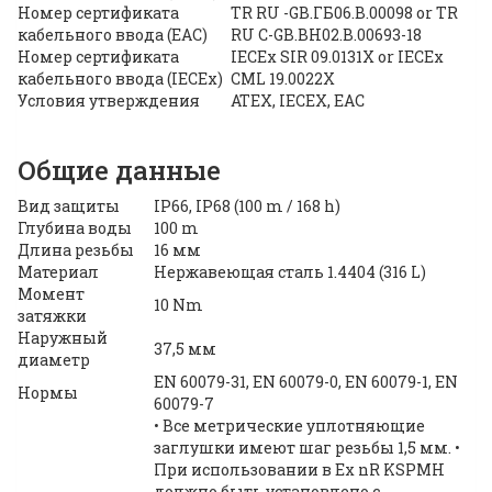
Номер сертификата
TR RU -GB.ΓБ06.B.00098 or TR
кабельного ввода (EAC)
RU C-GB.BH02.B.00693-18
Номер сертификата
IECEx SIR 09.0131X or IECEx
кабельного ввода (IECEx)
CML 19.0022X
Условия утверждения
ATEX, IECEX, EAC
Общие данные
Вид защиты
IP66, IP68 (100 m / 168 h)
Глубина воды
100 m
Длина резьбы
16 мм
Материал
Нержавеющая сталь 1.4404 (316 L)
Момент
10 Nm
затяжки
Наружный
37,5 мм
диаметр
EN 60079-31, EN 60079-0, EN 60079-1, EN
Нормы
60079-7
• Все метрические уплотняющие
заглушки имеют шаг резьбы 1,5 мм. •
При использовании в Ex nR KSPMH
должно быть установлено с