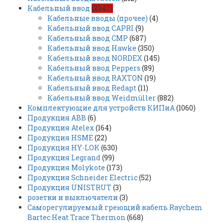
Кабельный ввод
(2347)
Кабельные вводы (прочее)
(4)
Кабельный ввод CAPRI
(9)
Кабельный ввод CMP
(687)
Кабельный ввод Hawke
(350)
Кабельный ввод NORDEX
(145)
Кабельный ввод Peppers
(89)
Кабельный ввод RAXTON
(19)
Кабельный ввод Redapt
(11)
Кабельный ввод Weidmüller
(882)
Комплектующие для устройств КИПиА
(1060)
Продукция ABB
(6)
Продукция Atelex
(164)
Продукция HSME
(22)
Продукция HY-LOK
(630)
Продукция Legrand
(99)
Продукция Molykote
(173)
Продукция Schneider Electric
(52)
Продукция UNISTRUT
(3)
розетки и выключатели
(3)
Саморегулируемый греющий кабель Raychem
Bartec Heat Trace Thermon
(668)