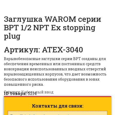
ID: 5214
Заглушка WAROM серии
BPT 1/2 NPT Ex stopping
plug
Артикул: ATEX-3040
Взрывобезопасные заглушки серии BPT созданы для
обеспечения временных или постоянных средств
консервации неиспользованных вводных отверстий
взрывозащищенных корпусов, что дает возможность
безопасного использования оборудования в зонах
повышенного риска.
Category:
Кабельный ввод
ID товара:
5214
Контакты для связи: