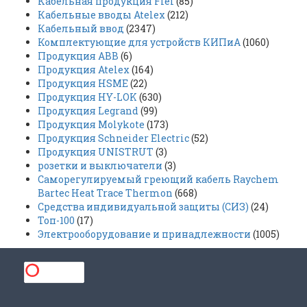
Кабельная продукция Flei
(85)
Кабельные вводы Atelex
(212)
Кабельный ввод
(2347)
Комплектующие для устройств КИПиА
(1060)
Продукция ABB
(6)
Продукция Atelex
(164)
Продукция HSME
(22)
Продукция HY-LOK
(630)
Продукция Legrand
(99)
Продукция Molykote
(173)
Продукция Schneider Electric
(52)
Продукция UNISTRUT
(3)
розетки и выключатели
(3)
Саморегулируемый греющий кабель Raychem
Bartec Heat Trace Thermon
(668)
Средства индивидуальной защиты (СИЗ)
(24)
Топ-100
(17)
Электрооборудование и принадлежности
(1005)