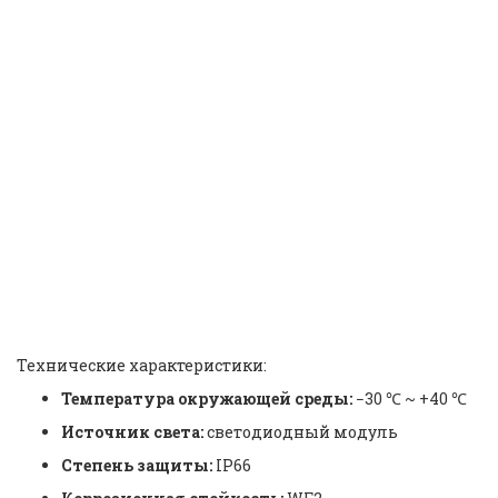
Светодиодный Прожектор
Высокой Эффективности и
Энергосбережения |
Explosion-proof High
Efficiency Energy-saving
LED Floodlight | HRT92 |
Warom |
ID: 46051
Технические характеристики:
Температура окружающей среды:
−30 ℃ ~ +40 ℃
Источник света:
светодиодный модуль
Степень защиты:
IP66