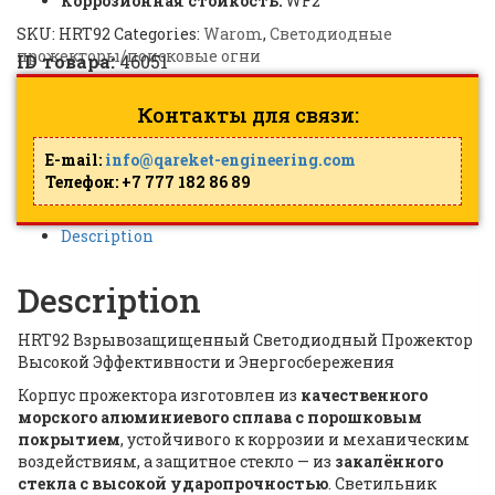
Коррозионная стойкость:
WF2
SKU:
HRT92
Categories:
Warom
,
Светодиодные
прожекторы/поисковые огни
ID товара:
46051
Контакты для связи:
E-mail:
info@qareket-engineering.com
Телефон: +7 777 182 86 89
Description
Description
HRT92 Взрывозащищенный Светодиодный Прожектор
Высокой Эффективности и Энергосбережения
Корпус прожектора изготовлен из
качественного
морского алюминиевого сплава с порошковым
покрытием
, устойчивого к коррозии и механическим
воздействиям, а защитное стекло — из
закалённого
стекла с высокой ударопрочностью
. Светильник