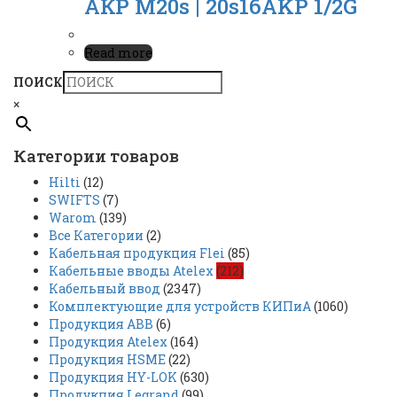
АКР M20s | 20s16AKР 1/2G
Read more
ПОИСК
×
Категории товаров
Hilti
(12)
SWIFTS
(7)
Warom
(139)
Все Категории
(2)
Кабельная продукция Flei
(85)
Кабельные вводы Atelex
(212)
Кабельный ввод
(2347)
Комплектующие для устройств КИПиА
(1060)
Продукция ABB
(6)
Продукция Atelex
(164)
Продукция HSME
(22)
Продукция HY-LOK
(630)
Продукция Legrand
(99)