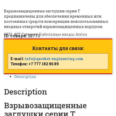
M40 | 40Т |
ID: 22770
Взрывозащищенные заглушки серии Т
предназначены для обеспечения временных или
постоянных средств консервации неиспользованных
вводных отверстий взрывозащищенных корпусов.
SKU:
40Т
Category:
Кабельные вводы Atelex
ID товара:
22770
Контакты для связи:
E-mail:
info@qareket-engineering.com
Телефон: +7 777 182 86 89
Description
Description
Взрывозащищенные
заглушки серии Т