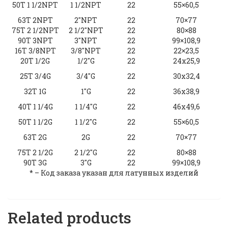
50Т 1 1/2NPT
1 1/2NPT
22
55×60,5
63Т 2NPT
2″NPT
22
70×77
75Т 2 1/2NPT
2 1/2″NPT
22
80×88
90Т 3NPT
3″NPT
22
99×108,9
16Т 3/8NPT
3/8″NPT
22
22×23,5
20Т 1/2G
1/2″G
22
24х25,9
25Т 3/4G
3/4″G
22
30х32,4
32Т 1G
1″G
22
36х38,9
40Т 1 1/4G
1 1/4″G
22
46х49,6
50Т 1 1/2G
1 1/2″G
22
55×60,5
63Т 2G
2G
22
70×77
75Т 2 1/2G
2 1/2″G
22
80×88
90Т 3G
3″G
22
99×108,9
* – Код заказа указан для латунных изделий
Related products