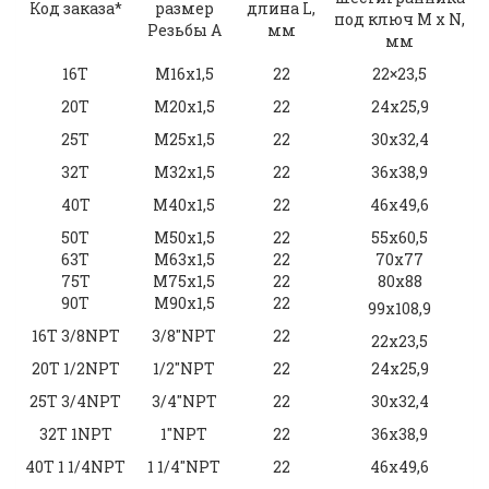
Код заказа*
размер
длина L,
под ключ M x N,
Резьбы А
мм
мм
16Т
M16x1,5
22
22×23,5
20Т
M20x1,5
22
24х25,9
25Т
M25x1,5
22
30х32,4
32Т
M32x1,5
22
36х38,9
40Т
M40x1,5
22
46х49,6
50Т
M50x1,5
22
55х60,5
63Т
M63x1,5
22
70х77
75Т
M75x1,5
22
80х88
90Т
M90x1,5
22
99х108,9
16Т 3/8NPT
3/8″NPT
22
22х23,5
20Т 1/2NPT
1/2″NPT
22
24х25,9
25Т 3/4NPT
3/4″NPT
22
30х32,4
32Т 1NPT
1″NPT
22
36х38,9
40Т 1 1/4NPT
1 1/4″NPT
22
46х49,6