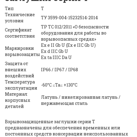
Тип
Т
Технические
ТУ 3599-004-15232514-2014
условия
ТР ТС 012/2011 «О безопасности
Сертификат
оборудования для работы во
соответствия
взрывоопасных средах»
Ex e II Gb U (Ex e IIС Gb U)
Маркировки
Ex d IIC Gb U
взрывозащиты
Ex ta IIIC Da U
Защита от
внешних
IP66 / IP67 / IP68
воздействий
Температура
-60°С ≤Ta≤ +130°С
эксплуатации
Материал
Латунь / никелированная латунь /
корпусных
нержавеющая сталь
деталей
Взрывозащищенные заглушки серии Т
предназначены для обеспечения временных или
постоянных средств консервации неиспользованных