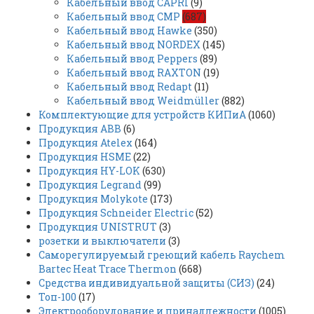
Кабельный ввод CAPRI
(9)
Кабельный ввод CMP
(687)
Кабельный ввод Hawke
(350)
Кабельный ввод NORDEX
(145)
Кабельный ввод Peppers
(89)
Кабельный ввод RAXTON
(19)
Кабельный ввод Redapt
(11)
Кабельный ввод Weidmüller
(882)
Комплектующие для устройств КИПиА
(1060)
Продукция ABB
(6)
Продукция Atelex
(164)
Продукция HSME
(22)
Продукция HY-LOK
(630)
Продукция Legrand
(99)
Продукция Molykote
(173)
Продукция Schneider Electric
(52)
Продукция UNISTRUT
(3)
розетки и выключатели
(3)
Саморегулируемый греющий кабель Raychem
Bartec Heat Trace Thermon
(668)
Средства индивидуальной защиты (СИЗ)
(24)
Топ-100
(17)
Электрооборудование и принадлежности
(1005)