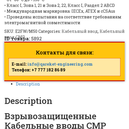
• Класс I, Зона 1, 21 и Зона 2, 22, Класс I, Раздел 2 ABCD
• Международная маркировка: IECEx, ATEX и cCSAus
• Проведены испытания на соответствие требованиям
электромагнитной совместимости
SKU:
E2FW/M50
Categories:
Кабельный ввод
,
Кабельный
ввод CMP
ID товара:
5892
Контакты для связи:
E-mail:
info@qareket-engineering.com
Телефон: +7 777 182 86 89
Description
Description
Взрывозащищенные
Кабельные вводы CMP