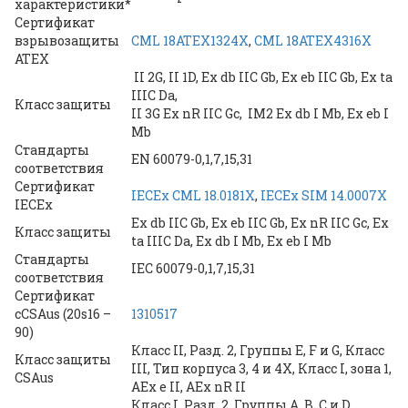
характеристики*
Сертификат
взрывозащиты
CML 18ATEX1324X
,
CML 18ATEX4316X
ATEX
II 2G, II 1D, Ex db IIC Gb, Ex eb IIC Gb, Ex ta
IIIC Da,
Класс защиты
II 3G Ex nR IIC Gc, IM2 Ex db I Mb, Ex eb I
Mb
Стандарты
EN 60079-0,1,7,15,31
соответствия
Сертификат
IECEx CML 18.0181X
,
IECEx SIM 14.0007X
IECEx
Ex db IIC Gb, Ex eb IIC Gb, Ex nR IIC Gc, Ex
Класс защиты
ta IIIC Da, Ex db I Mb, Ex eb I Mb
Стандарты
IEC 60079-0,1,7,15,31
соответствия
Сертификат
cCSAus (20s16 –
1310517
90)
Класс II, Разд. 2, Группы E, F и G, Класс
Класс защиты
III, Тип корпуса 3, 4 и 4X, Класс I, зона 1,
CSAus
AEx e II, AEx nR II
Класс I, Разд. 2, Группы A, B, C и D,