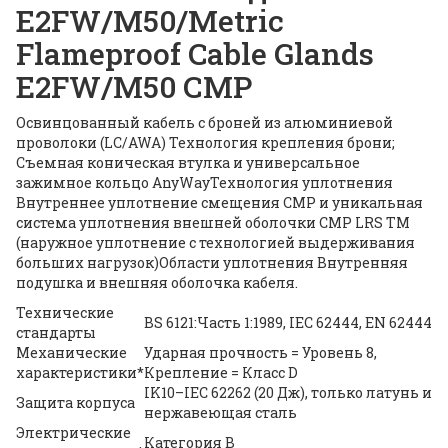
E2FW/M50/Metric
Flameproof Cable Glands
E2FW/M50 СМP
Освинцованный кабель с броней из алюминиевой
проволоки (LC/AWA) Технология крепления брони;
Съемная коническая втулка и универсальное
зажимное кольцо AnyWayТехнология уплотнения
Внутреннее уплотнение смещения CMP и уникальная
система уплотнения внешней оболочки CMP LRS TM
(наружное уплотнение с технологией выдерживания
больших нагрузок)Области уплотнения Внутренняя
подушка и внешняя оболочка кабеля.
Технические
BS 6121:Часть 1:1989, IEC 62444, EN 62444
стандарты
Механические
Ударная прочность = Уровень 8,
характеристики*
Крепление = Класс D
IK10–IEC 62262 (20 Дж), только латунь и
Защита корпуса
нержавеющая сталь
Электрические
Категория В