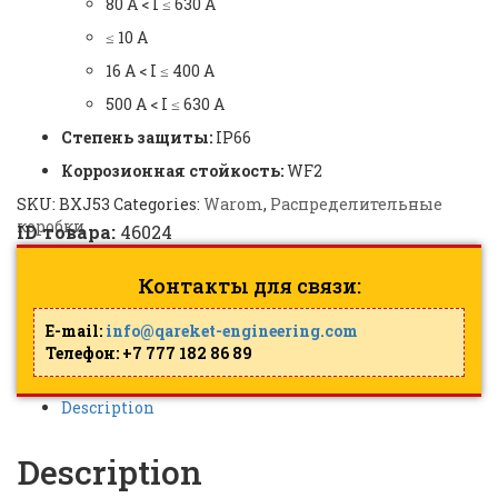
80 А < I ≤ 630 А
≤ 10 А
16 А < I ≤ 400 А
500 А < I ≤ 630 А
Степень защиты:
IP66
Коррозионная стойкость:
WF2
SKU:
BXJ53
Categories:
Warom
,
Распределительные
коробки
ID товара:
46024
Контакты для связи:
E-mail:
info@qareket-engineering.com
Телефон: +7 777 182 86 89
Description
Description