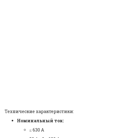
Взрывозащищенная
распределительная
коробка антикоррозийная
WF2 GB12476 стандарт CCS |
Explosion Proof Junction
Box WF2 Corrosion Proof
GB12476 CCS Standard |
BXJ53 | Warom |
ID: 46024
Технические характеристики:
Номинальный ток:
≤ 630 А