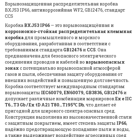
Взрывозащищенная распределительная коробка
BXJ53 IP66, антикоррозийная WF2, GB12476, стандарт
CCS
Коробка
BXJ53 IP66
— это взрывозащищённая и
коррозионно-стойкая распределительная клеммная
коробка
для промышленного и морского
оборудования, разработанная в соответствии с
требованиями стандарта
GB12476
и
CCS
. Она
предназначена для безопасного электрического
соединения проводов и кабелей во
взрывоопасных
зонах
с потенциально взрывоопасной атмосферой
газов и пыли, обеспечивая защиту оборудования от
внешних воздействий и повышенную долговечность.
Коробка соответствует международным стандартам
взрывозащиты
IEC60079, EN60079, GB3836, GB12476
и
допускает различные комбинации маркировок
Ex e IIC
T6…T3 Gb / Ex tD A21 T80…T195℃ Db
, что делает её
пригодной для широкого спектра опасных сред.
Конструкция выполнена из высококачественной стали
с защитным покрытием, имеет степень защиты
IP66
,
надёжно предотвращающую попадание пыли и воды,
а также выдерживает воздействие агрессивных сред