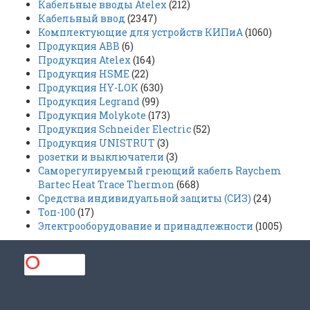
Кабельные вводы Atelex
(212)
Кабельный ввод
(2347)
Комплектующие для устройств КИПиА
(1060)
Продукция ABB
(6)
Продукция Atelex
(164)
Продукция HSME
(22)
Продукция HY-LOK
(630)
Продукция Legrand
(99)
Продукция Molykote
(173)
Продукция Schneider Electric
(52)
Продукция UNISTRUT
(3)
розетки и выключатели
(3)
Саморегулируемый греющий кабель Raychem
Bartec Heat Trace Thermon
(668)
Средства индивидуальной защиты (СИЗ)
(24)
Топ-100
(17)
Электрооборудование и принадлежности
(1005)