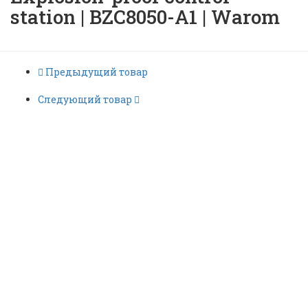
station | BZC8050-A1 | Warom
Предыдущий товар
Следующий товар
Взрывозащищенная
оперативная колонна |
Explosion-proof control