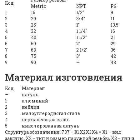
Код
Metric
NPT
PG
1
16
1/2″
9
2
20
3/4″
11
3
25
1”
13.5
4
32
1 1/4″
16
5
40
1 1/2″
21
6
50
2”
29
7
63
2 1/2″
36
8
75
3”
42
9
90
—
48
Материал изготовления
Код
Материал
—
латунь
1
алюминий
2
нейлон
3
малоуглеродистая сталь
4
нержавеющая сталь
5
никелированная латунь
Структура обозначения: 737 – X1X2X3X4 = Х1 – вид
защиты, Х2 – тип и размер наружной резьбы, Х3 – тип и