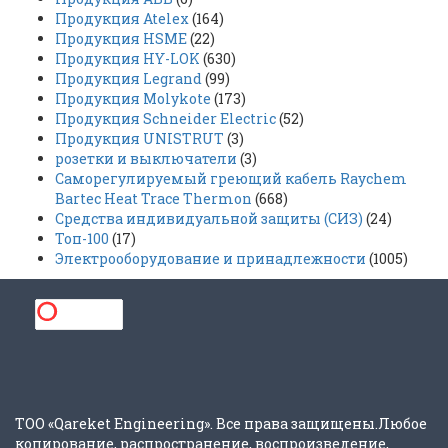
Продукция Atelex
(164)
Продукция HSME
(22)
Продукция HY-LOK
(630)
Продукция Legrand
(99)
Продукция Molykote
(173)
Продукция Schneider Electric
(52)
Продукция UNISTRUT
(3)
розетки и выключатели
(3)
Саморегулируемый греющий кабель Raychem
Bartec Heat Trace Thermon
(668)
Средства индивидуальной защиты (СИЗ)
(24)
Топ-100
(17)
Электрооборудование и принадлежности
(1005)
ТОО «Qareket Engineering». Все права защищены.Любое
копирование, распространение, воспроизведение,