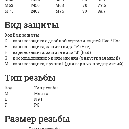
М63
М50
М63
70
77,6
М75
М63
М75
80
88,7
Вид защиты
Код
Вид защиты
D
взрывозащита с двойной сертификацией Exd / Exe
E
взрывозащита, защита вида “e” (Exe)
F
взрывозащита, защита вида “d” (Exd)
G
промышленного применения (индустриальный)
M
взрывозащита, группа I (для горных предприятий)
Тип резьбы
Код
Тип резьбы
M
Metric
T
NPT
P
PG
Размер резьбы
Размер резьбы