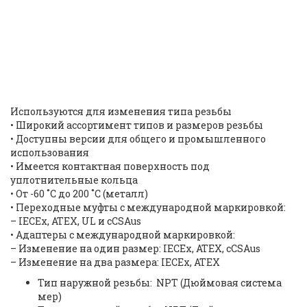
2-1/2″ NPT(M) X 1-1/4″ NPT(F)
Exd/Exe RED’R | 737DT7T4 |
ID: 8937
Используются для изменения типа резьбы
•
Широкий ассортимент типов и размеров резьбы
•
Доступны версии для общего и промышленного
использования
•
Имеется контактная поверхность под
уплотнительные кольца
•
От -60 ˚C до 200 ˚C (металл)
•
Переходные муфты с международной маркировкой:
– IECEx, ATEX, UL и cCSAus
•
Адаптеры с международной маркировкой:
– Изменение на один размер: IECEx, ATEX, cCSAus
– Изменение на два размера: IECEx, ATEX
Тип наружной резьбы: NPT (Дюймовая система
мер)