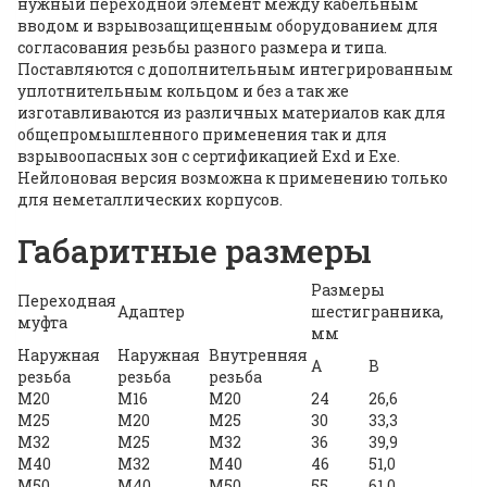
нужный переходной элемент между кабельным
вводом и взрывозащищенным оборудованием для
согласования резьбы разного размера и типа.
Поставляются с дополнительным интегрированным
уплотнительным кольцом и без а так же
изготавливаются из различных материалов как для
общепромышленного применения так и для
взрывоопасных зон с сертификацией Exd и Exе.
Нейлоновая версия возможна к применению только
для неметаллических корпусов.
Габаритные размеры
Размеры
Переходная
Адаптер
шестигранника,
муфта
мм
Наружная
Наружная
Внутренняя
А
В
резьба
резьба
резьба
М20
М16
М20
24
26,6
М25
М20
М25
30
33,3
М32
М25
М32
36
39,9
М40
М32
М40
46
51,0
М50
М40
М50
55
61,0