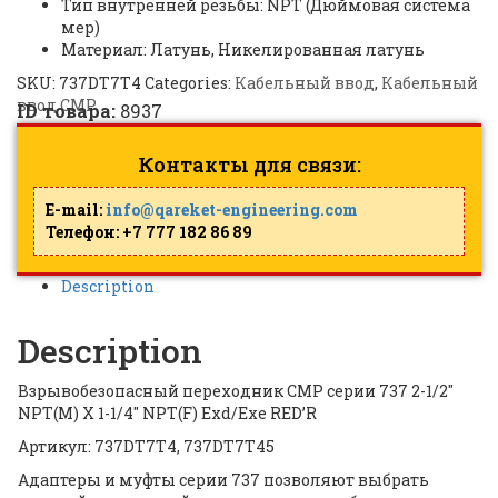
Тип внутренней резьбы: NPT (Дюймовая система
мер)
Материал: Латунь, Никелированная латунь
SKU:
737DT7T4
Categories:
Кабельный ввод
,
Кабельный
ввод CMP
ID товара:
8937
Контакты для связи:
E-mail:
info@qareket-engineering.com
Телефон: +7 777 182 86 89
Description
Description
Взрывобезопасный переходник CMP серии 737 2-1/2″
NPT(M) X 1-1/4″ NPT(F) Exd/Exe RED’R
Артикул: 737DT7T4, 737DT7T45
Адаптеры и муфты серии 737 позволяют выбрать