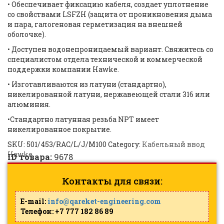
• Обеспечивает фиксацию кабеля, создает уплотнение
со свойствами LSFZH (защита от проникновения дыма
и пара, галогеновая герметизация на внешней
оболочке).
• Доступен водонепроницаемый вариант. Свяжитесь со
специалистом отдела технической и коммерческой
поддержки компании Hawke.
• Изготавливаются из латуни (стандартно),
никелированной латуни, нержавеющей стали 316 или
алюминия.
•Стандартно латунная резьба NPT имеет
никелированное покрытие.
SKU:
501/453/RAC/L/J/M100
Category:
Кабельный ввод
Hawke
ID товара:
9678
Контакты для связи:
E-mail:
info@qareket-engineering.com
Телефон: +7 777 182 86 89