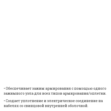
Взрывобезопасный
кабельный ввод Hawke
M100 501/453/RAC/L /
HAWKE M100 CABLE GLAND
NICKEL PLATED
501/453/RAC/L |
ID: 9678
• Обеспечивает зажим армирования с помощью одного
зажимного узла для всех типов армирования/оплетки.
• Создает уплотнение и электрическое соединение на
кабелях со свинцовой внутренней оболочкой.