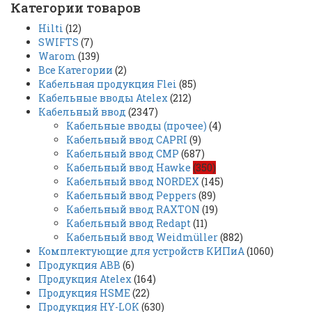
Категории товаров
Hilti
(12)
SWIFTS
(7)
Warom
(139)
Все Категории
(2)
Кабельная продукция Flei
(85)
Кабельные вводы Atelex
(212)
Кабельный ввод
(2347)
Кабельные вводы (прочее)
(4)
Кабельный ввод CAPRI
(9)
Кабельный ввод CMP
(687)
Кабельный ввод Hawke
(350)
Кабельный ввод NORDEX
(145)
Кабельный ввод Peppers
(89)
Кабельный ввод RAXTON
(19)
Кабельный ввод Redapt
(11)
Кабельный ввод Weidmüller
(882)
Комплектующие для устройств КИПиА
(1060)
Продукция ABB
(6)
Продукция Atelex
(164)
Продукция HSME
(22)
Продукция HY-LOK
(630)