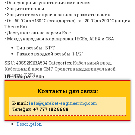
•
Огнеупорные уплотнения смещения
•
Защита от влаги
•
Защита от самопроизвольного разматывания
•
От -60 ˚C до +130 ˚C
(стандартно)
, от -20 ˚C до 200 ˚C
(опция
ThermEx)
•
Доступна только версия Ex e
•
Международная маркировка: IECEx, ATEX и CSA
Тип резьбы : NPT
Размер входной резьбы: 1-1/2″
SKU:
40SS2K1RA534
Categories:
Кабельный ввод
,
Кабельный ввод CMP
,
Средства индивидуальной
защиты (СИЗ)
ID товара:
7846
Контакты для связи:
E-mail:
info@qareket-engineering.com
Телефон: +7 777 182 86 89
Description