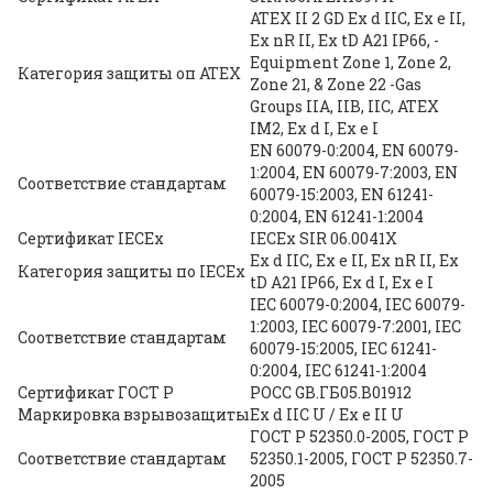
ATEX II 2 GD Ex d IIC, Ex e II,
Ex nR II, Ex tD A21 IP66, -
Equipment Zone 1, Zone 2,
Категория защиты оп ATEX
Zone 21, & Zone 22 -Gas
Groups IIA, IIB, IIC, ATEX
IM2, Ex d I, Ex e I
EN 60079-0:2004, EN 60079-
1:2004, EN 60079-7:2003, EN
Соответствие стандартам
60079-15:2003, EN 61241-
0:2004, EN 61241-1:2004
Сертификат IECEx
IECEx SIR 06.0041X
Ex d IIC, Ex e II, Ex nR II, Ex
Категория защиты по IECEx
tD A21 IP66, Ex d I, Ex e I
IEC 60079-0:2004, IEC 60079-
1:2003, IEC 60079-7:2001, IEC
Соответствие стандартам
60079-15:2005, IEC 61241-
0:2004, IEC 61241-1:2004
Сертификат ГОСТ Р
POCC GB.ГБ05.B01912
Маркировка взрывозащиты
Ex d IIC U / Ex e II U
ГОСТ P 52350.0-2005, ГОСТ P
Соответствие стандартам
52350.1-2005, ГОСТ P 52350.7-
2005