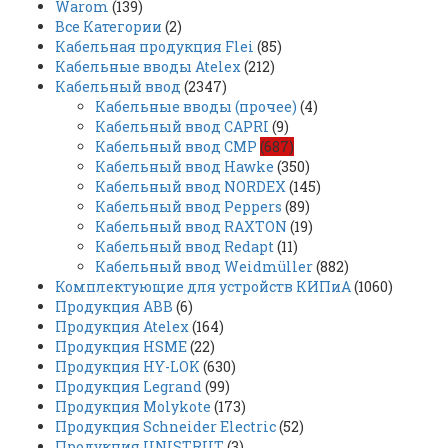
Warom
(139)
Все Категории
(2)
Кабельная продукция Flei
(85)
Кабельные вводы Atelex
(212)
Кабельный ввод
(2347)
Кабельные вводы (прочее)
(4)
Кабельный ввод CAPRI
(9)
Кабельный ввод CMP
(687)
Кабельный ввод Hawke
(350)
Кабельный ввод NORDEX
(145)
Кабельный ввод Peppers
(89)
Кабельный ввод RAXTON
(19)
Кабельный ввод Redapt
(11)
Кабельный ввод Weidmüller
(882)
Комплектующие для устройств КИПиА
(1060)
Продукция ABB
(6)
Продукция Atelex
(164)
Продукция HSME
(22)
Продукция HY-LOK
(630)
Продукция Legrand
(99)
Продукция Molykote
(173)
Продукция Schneider Electric
(52)
Продукция UNISTRUT
(3)