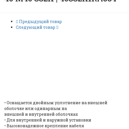
Предыдущий товар
Следующий товар
Взрывобезопасный
кабельный ввод CMP серии
40 M40 SS2K |
40SS2K1RA534 |
ID: 7846
•
Оснащается двойным уплотнение на внешней
оболочке или одинарным на
внешней и внутренней оболочках
•
Для внутренней и наружной установки
•
Высоконадежное крепление кабеля