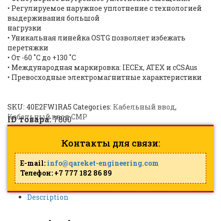
•
Регулируемое наружное уплотнение с технологией
выдерживания большой
нагрузки
•
Уникальная линейка OSTG позволяет избежать
перетяжки
•
От -60 ˚C до +130 ˚C
•
Международная маркировка: IECEx, ATEX и cCSAus
•
Превосходные электромагнитные характеристики
SKU:
40E2FW1RA5
Categories:
Кабельный ввод
,
Кабельный ввод CMP
ID товара:
7800
Контакты для связи:
E-mail:
info@qareket-engineering.com
Телефон: +7 777 182 86 89
Description