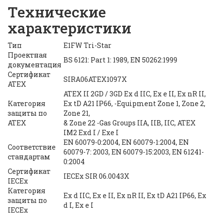
Технические
характеристики
Тип
E1FW Tri-Star
Проектная
BS 6121: Part 1: 1989, EN 50262:1999
документация
Сертификат
SIRA06ATEX1097X
ATEX
ATEX II 2GD / 3GD Ex d IIC, Ex e II, Ex nR II,
Категория
Ex tD A21 IP66, -Equipment Zone 1, Zone 2,
защиты по
Zone 21,
ATEX
& Zone 22 -Gas Groups IIA, IIB, IIC, ATEX
IM2 Exd I / Exe I
EN 60079-0:2004, EN 60079-1:2004, EN
Соответствие
60079-7: 2003, EN 60079-15:2003, EN 61241-
стандартам
0:2004
Сертификат
IECEx SIR 06.0043X
IECEx
Категория
Ex d IIC, Ex e II, Ex nR II, Ex tD A21 IP66, Ex
защиты по
d I, Ex e I
IECEx