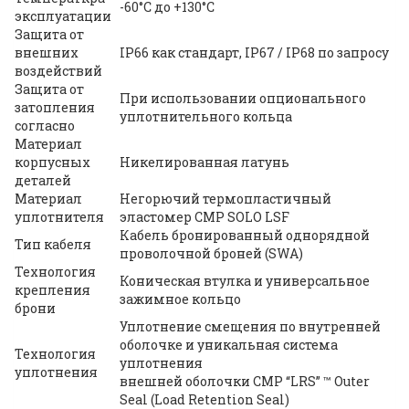
-60°C до +130°C
эксплуатации
Защита от
внешних
IP66 как стандарт, IP67 / IP68 по запросу
воздействий
Защита от
При использовании опционального
затопления
уплотнительного кольца
согласно
Материал
корпусных
Никелированная латунь
деталей
Материал
Негорючий термопластичный
уплотнителя
эластомер CMP SOLO LSF
Кабель бронированный однорядной
Тип кабеля
проволочной броней (SWA)
Технология
Коническая втулка и универсальное
крепления
зажимное кольцо
брони
Уплотнение смещения по внутренней
оболочке и уникальная система
Технология
уплотнения
уплотнения
внешней оболочки CMP “LRS” ™ Outer
Seal (Load Retention Seal)