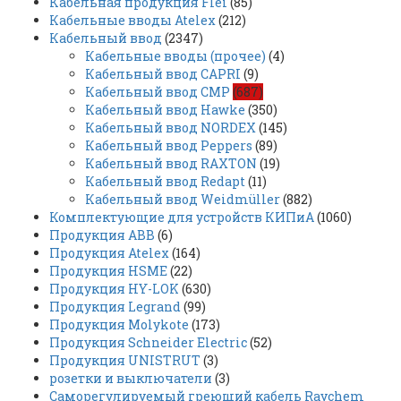
Кабельная продукция Flei
(85)
Кабельные вводы Atelex
(212)
Кабельный ввод
(2347)
Кабельные вводы (прочее)
(4)
Кабельный ввод CAPRI
(9)
Кабельный ввод CMP
(687)
Кабельный ввод Hawke
(350)
Кабельный ввод NORDEX
(145)
Кабельный ввод Peppers
(89)
Кабельный ввод RAXTON
(19)
Кабельный ввод Redapt
(11)
Кабельный ввод Weidmüller
(882)
Комплектующие для устройств КИПиА
(1060)
Продукция ABB
(6)
Продукция Atelex
(164)
Продукция HSME
(22)
Продукция HY-LOK
(630)
Продукция Legrand
(99)
Продукция Molykote
(173)
Продукция Schneider Electric
(52)
Продукция UNISTRUT
(3)
розетки и выключатели
(3)
Саморегулируемый греющий кабель Raychem