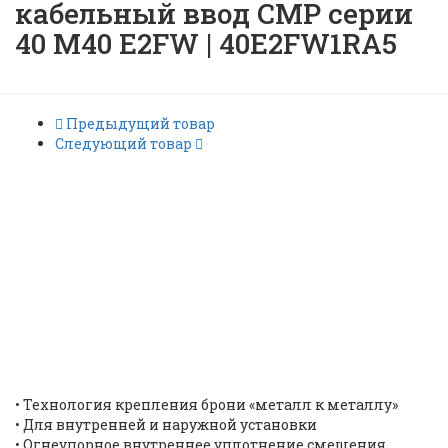
кабельный ввод CMP серии
40 M40 E2FW | 40E2FW1RA5
Предыдущий товар
Следующий товар
Взрывобезопасный
кабельный ввод CMP серии
40 M40 E2FW | 40E2FW1RA5
|
ID: 7800
•
Технология крепления брони «металл к металлу»
•
Для внутренней и наружной установки
•
Огнеупорное внутреннее уплотнение смещения