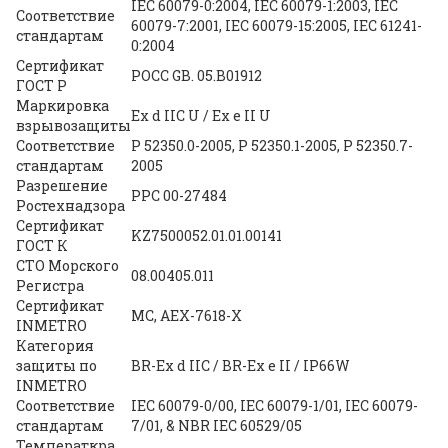
IEC 60079-0:2004, IEC 60079-1:2003, IEC
Соответствие
60079-7:2001, IEC 60079-15:2005, IEC 61241-
стандартам
0:2004
Сертификат
POCC GB. 05.B01912
ГОСТ Р
Маркировка
Ex d IIC U / Ex e II U
взрывозащиты
Соответствие
P 52350.0-2005, P 52350.1-2005, P 52350.7-
стандартам
2005
Разрешение
PPC 00-27484
Ростехнадзора
Сертификат
KZ7500052.01.01.00141
ГОСТ К
СТО Морского
08.00405.011
Регистра
Сертификат
MC, AEX-7618-X
INMETRO
Категория
защиты по
BR-Ex d IIC / BR-Ex e II / IP66W
INMETRO
Соответствие
IEC 60079-0/00, IEC 60079-1/01, IEC 60079-
стандартам
7/01, & NBR IEC 60529/05
Температкра