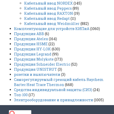
Кабельный ввод NORDEX
(145)
Кабельный ввод Peppers
(89)
Кабельный ввод RAXTON
(19)
Кабельный ввод Redapt
(11)
Кабельный ввод Weidmüller
(882)
Комплектующие для устройств КИПиА
(1060)
Продукция ABB
(6)
Продукция Atelex
(164)
Продукция HSME
(22)
Продукция HY-LOK
(630)
Продукция Legrand
(99)
Продукция Molykote
(173)
Продукция Schneider Electric
(52)
Продукция UNISTRUT
(3)
розетки и выключатели
(3)
Саморегулируемый греющий кабель Raychem
Bartec Heat Trace Thermon
(668)
Средства индивидуальной защиты (СИЗ)
(24)
Топ-100
(17)
Электрооборудование и принадлежности
(1005)