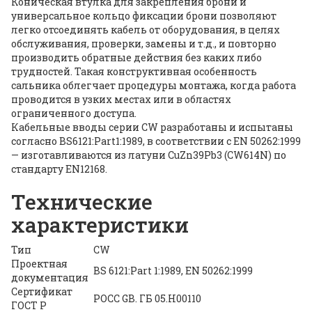
Коническая втулка для закрепления брони и
универсальное кольцо фиксации брони позволяют
легко отсоединять кабель от оборудования, в целях
обслуживания, проверки, замены и т.д., и повторно
производить обратные действия без каких либо
трудностей. Такая конструктивная особенность
сальника облегчает процедуры монтажа, когда работа
проводится в узких местах или в областях
ограниченного доступа.
Кабельные вводы серии CW разработаны и испытаны
согласно BS6121:Part1:1989, в соответствии с EN 50262:1999
— изготавливаются из латуни CuZn39Pb3 (CW614N) по
стандарту EN12168.
Технические
характеристики
Тип
CW
Проектная
BS 6121:Part 1:1989, EN 50262:1999
документация
Сертификат
POCC GB. ГБ 05.H00110
ГОСТ Р