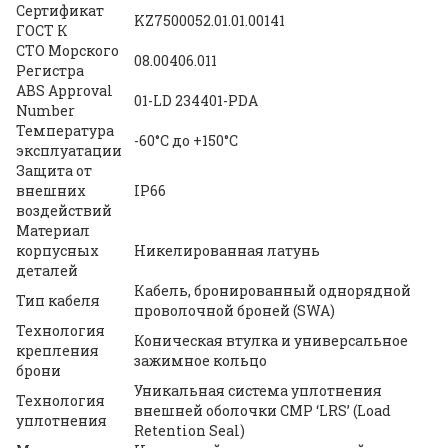
Сертификат
KZ7500052.01.01.00141
ГОСТ К
СТО Морского
08.00406.011
Регистра
ABS Approval
01-LD 234401-PDA
Number
Температура
-60°С до +150°С
эксплуатации
Защита от
внешних
IP66
воздействий
Материал
корпусных
Никелированная латунь
деталей
Кабель, бронированный однорядной
Тип кабеля
проволочной броней (SWA)
Технология
Коническая втулка и универсальное
крепления
зажимное кольцо
брони
Уникальная система уплотнения
Технология
внешней оболочки CMP ‘LRS’ (Load
уплотнения
Retention Seal)