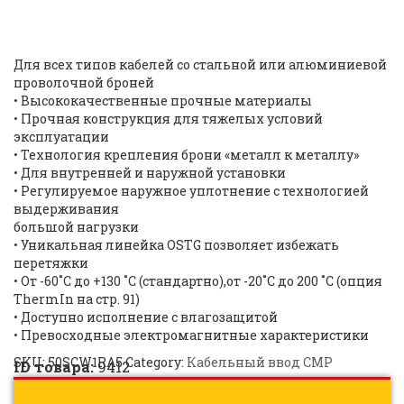
50SCW1RA5 |
ID: 9412
Для всех типов кабелей со стальной или алюминиевой
проволочной броней
•
Высококачественные прочные материалы
•
Прочная конструкция для тяжелых условий
эксплуатации
•
Технология крепления брони «металл к металлу»
•
Для внутренней и наружной установки
•
Регулируемое наружное уплотнение с технологией
выдерживания
большой нагрузки
•
Уникальная линейка OSTG позволяет избежать
перетяжки
•
От -60˚C до +130 ˚C
(стандартно),
от -20˚C до 200 ˚C
(опция
ThermIn на стр. 91)
•
Доступно исполнение с влагозащитой
•
Превосходные электромагнитные характеристики
SKU:
50SCW1RA5
Category:
Кабельный ввод CMP
ID товара:
9412