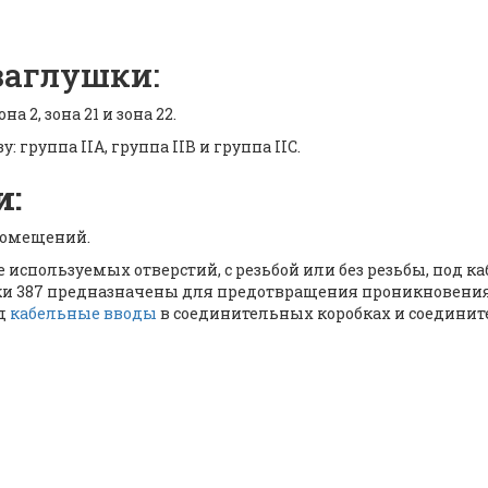
заглушки:
а 2, зона 21 и зона 22.
группа IIA, группа IIB и группа IIC.
и:
 помещений.
 используемых отверстий, с резьбой или без резьбы, под 
ки 387 предназначены для предотвращения проникновени
од
кабельные вводы
в соединительных коробках и соедини