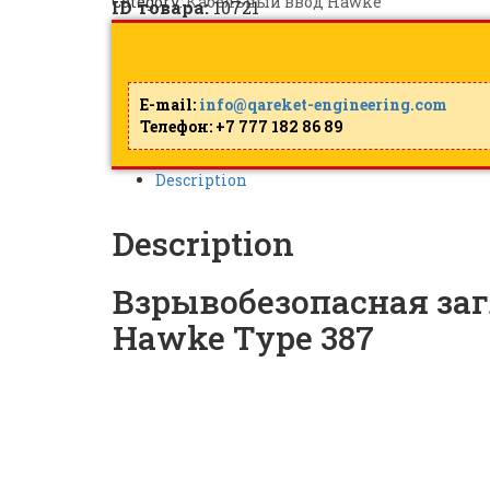
Category:
Кабельный ввод Hawke
ID товара:
10721
E-mail:
info@qareket-engineering.com
Телефон: +7 777 182 86 89
Description
Description
Взрывобезопасная заг
Hawke Type 387