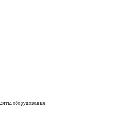
topping Plug M50
щиты оборудования.