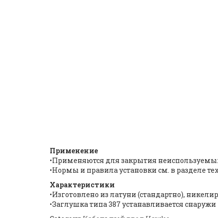
Взрывобезопасная загл
Hawke Type 387 |
ID: 107
Применение
•Применяются для закрытия неиспользуемых
•Нормы и правила установки см. в разделе т
Характеристики
•Изготовлено из латуни (стандартно), никел
•Заглушка типа 387 устанавливается снаружи 