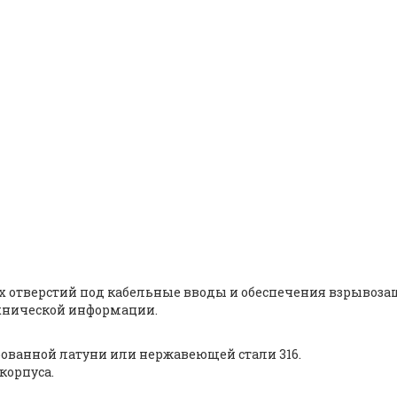
ушка Hawke 387 типа M50 / S
21
 отверстий под кабельные вводы и обеспечения взрывоза
ехнической информации.
ированной латуни или нержавеющей стали 316.
корпуса.