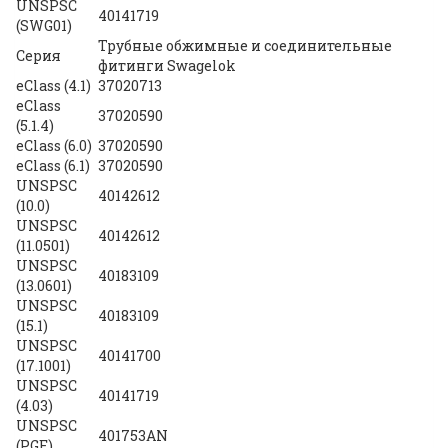
UNSPSC
40141719
(SWG01)
Трубные обжимные и соединительные
Серия
фитинги Swagelok
eClass (4.1)
37020713
eClass
37020590
(5.1.4)
eClass (6.0)
37020590
eClass (6.1)
37020590
UNSPSC
40142612
(10.0)
UNSPSC
40142612
(11.0501)
UNSPSC
40183109
(13.0601)
UNSPSC
40183109
(15.1)
UNSPSC
40141700
(17.1001)
UNSPSC
40141719
(4.03)
UNSPSC
401753AN
(PGE)