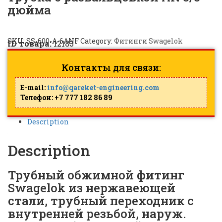
дюйма
SKU:
SS-600-A-6ANF
Category:
Фитинги Swagelok
ID товара:
12183
Контакты для связи:
E-mail:
info@qareket-engineering.com
Телефон: +7 777 182 86 89
Description
Description
Трубный обжимной фитинг
Swagelok из нержавеющей
стали, трубный переходник с
внутренней резьбой, наруж.