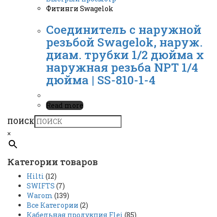
Фитинги Swagelok
Соединитель с наружной
резьбой Swagelok, наруж.
диам. трубки 1/2 дюйма x
наружная резьба NPT 1/4
дюйма | SS-810-1-4
Read more
ПОИСК
×
Категории товаров
Hilti
(12)
SWIFTS
(7)
Warom
(139)
Все Категории
(2)
Кабельная продукция Flei
(85)