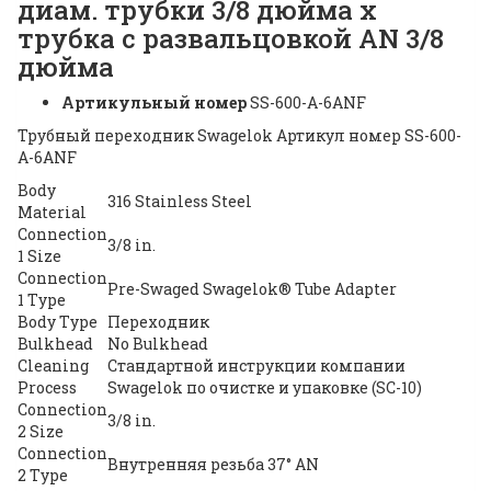
диам. трубки 3/8 дюйма x
трубка с развальцовкой AN 3/8
дюйма
Артикульный номер
SS-600-A-6ANF
Трубный переходник Swagelok Артикул номер SS-600-
A-6ANF
Body
316 Stainless Steel
Material
Connection
3/8 in.
1 Size
Connection
Pre-Swaged Swagelok® Tube Adapter
1 Type
Body Type
Переходник
Bulkhead
No Bulkhead
Cleaning
Стандартной инструкции компании
Process
Swagelok по очистке и упаковке (SC-10)
Connection
3/8 in.
2 Size
Connection
Внутренняя резьба 37° AN
2 Type