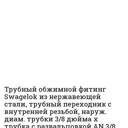
Swagelok с внутренней
резьбой, наруж. диам.
трубки 3/8 дюйма x трубка
с развальцовкой AN 3/8
дюйма | SS-600-A-6ANF |
ID:
12183
Трубный обжимной фитинг
Swagelok из нержавеющей
стали, трубный переходник с
внутренней резьбой, наруж.
диам. трубки 3/8 дюйма x
трубка с развальцовкой AN 3/8