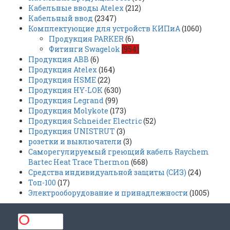
Кабельные вводы Atelex
(212)
Кабельный ввод
(2347)
Комплектующие для устройств КИПиА
(1060)
Продукция PARKER
(6)
Фитинги Swagelok
(954)
Продукция ABB
(6)
Продукция Atelex
(164)
Продукция HSME
(22)
Продукция HY-LOK
(630)
Продукция Legrand
(99)
Продукция Molykote
(173)
Продукция Schneider Electric
(52)
Продукция UNISTRUT
(3)
розетки и выключатели
(3)
Саморегулируемый греющий кабель Raychem
Bartec Heat Trace Thermon
(668)
Средства индивидуальной защиты (СИЗ)
(24)
Топ-100
(17)
Электрооборудование и принадлежности
(1005)