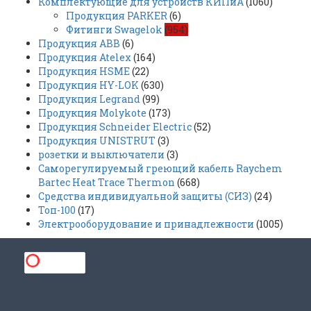
Комплектующие для устройств КИПиА
(1060)
Продукция PARKER
(6)
Фитинги Swagelok
(954)
Продукция ABB
(6)
Продукция Atelex
(164)
Продукция HSME
(22)
Продукция HY-LOK
(630)
Продукция Legrand
(99)
Продукция Molykote
(173)
Продукция Schneider Electric
(52)
Продукция UNISTRUT
(3)
розетки и выключатели
(3)
Саморегулируемый греющий кабель Raychem
Bartec Heat Trace Thermon
(668)
Средства индивидуальной защиты (СИЗ)
(24)
Топ-100
(17)
Электрооборудование и принадлежности
(1005)