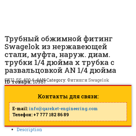
AN 1/4 дюйма | SS-400-6-
4AN |
ID: 10987
Трубный обжимной фитинг
Swagelok из нержавеющей
стали, муфта, наруж. диам.
трубки 1/4 дюйма x трубка с
развальцовкой AN 1/4 дюйма
SKU:
SS-400-6-4AN
Category:
Фитинги Swagelok
ID товара:
10987
Контакты для связи:
E-mail:
info@qareket-engineering.com
Телефон: +7 777 182 86 89
Description