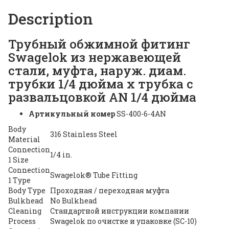
Description
Трубный обжимной фитинг
Swagelok из нержавеющей
стали, муфта, наруж. диам.
трубки 1/4 дюйма x трубка с
развальцовкой AN 1/4 дюйма
Артикульный номер
SS-400-6-4AN
Body
316 Stainless Steel
Material
Connection
1/4 in.
1 Size
Connection
Swagelok® Tube Fitting
1 Type
Body Type
Проходная / переходная муфта
Bulkhead
No Bulkhead
Cleaning
Стандартной инструкции компании
Process
Swagelok по очистке и упаковке (SC-10)