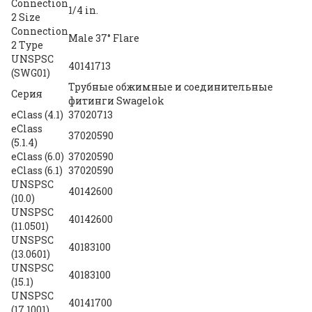
Connection
1/4 in.
2 Size
Connection
Male 37° Flare
2 Type
UNSPSC
40141713
(SWG01)
Трубные обжимные и соединительные
Серия
фитинги Swagelok
eClass (4.1)
37020713
eClass
37020590
(5.1.4)
eClass (6.0)
37020590
eClass (6.1)
37020590
UNSPSC
40142600
(10.0)
UNSPSC
40142600
(11.0501)
UNSPSC
40183100
(13.0601)
UNSPSC
40183100
(15.1)
UNSPSC
40141700
(17.1001)