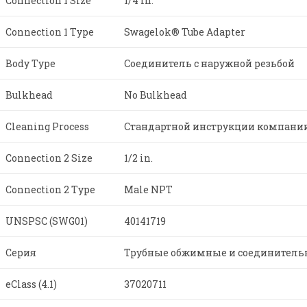
Connection 1 Size
1/4 in.
Connection 1 Type
Swagelok® Tube Adapter
Body Type
Соединитель с наружной резьбой
Bulkhead
No Bulkhead
Cleaning Process
Стандартной инструкции компании S
Connection 2 Size
1/2 in.
Connection 2 Type
Male NPT
UNSPSC (SWG01)
40141719
Серия
Трубные обжимные и соединитель
eClass (4.1)
37020711