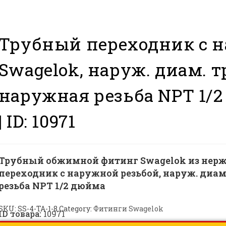
Трубный переходник с 
Swagelok, наруж. диам. 
наружная резьба NPT 1/2 
|
ID: 10971
Трубный обжимной фитинг Swagelok из нерж
переходник с наружной резьбой, наруж. диам
резьба NPT 1/2 дюйма
SKU:
SS-4-TA-1-8
Category:
Фитинги Swagelok
ID товара:
10971