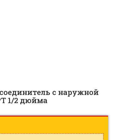
диам. трубки 1/2
 |
ID: 10780
соединитель с наружной
PT 1/2 дюйма