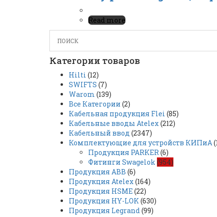
Read more
Категории товаров
Hilti
(12)
SWIFTS
(7)
Warom
(139)
Все Категории
(2)
Кабельная продукция Flei
(85)
Кабельные вводы Atelex
(212)
Кабельный ввод
(2347)
Комплектующие для устройств КИПиА
(
Продукция PARKER
(6)
Фитинги Swagelok
(954)
Продукция ABB
(6)
Продукция Atelex
(164)
Продукция HSME
(22)
Продукция HY-LOK
(630)
Продукция Legrand
(99)