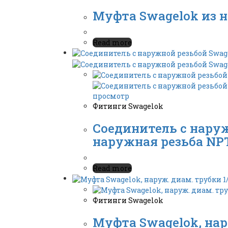
Муфта Swagelok из н
Read more
просмотр
Фитинги Swagelok
Соединитель с наруж
наружная резьба NPT 
Read more
Фитинги Swagelok
Муфта Swagelok, нару