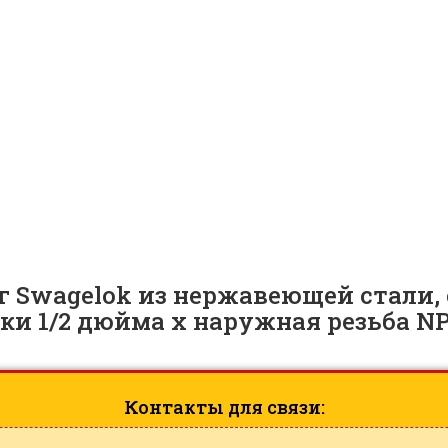
й резьбой Swagelok, наруж. 
а NPT 1/2 дюйма | SS-810-1-8
Swagelok из нержавеющей стали, 
бки 1/2 дюйма x наружная резьба N
Контакты для связи: