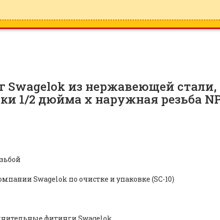
 Swagelok из нержавеющей стали, 
бки 1/2 дюйма x наружная резьба N
езьбой
мпании Swagelok по очистке и упаковке (SC-10)
инительные фитинги Swagelok