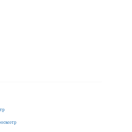
тр
росмотр