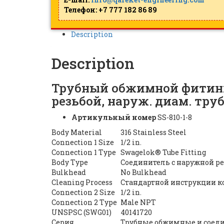
Телефон: +7 777 182 86 89
Description
Description
Трубный обжимной фитинг
резьбой, наруж. диам. тру
Артикульный номер
SS-810-1-8
Body Material
316 Stainless Steel
Connection 1 Size
1/2 in.
Connection 1 Type
Swagelok® Tube Fitting
Body Type
Соединитель с наружной р
Bulkhead
No Bulkhead
Cleaning Process
Стандартной инструкции ко
Connection 2 Size
1/2 in.
Connection 2 Type
Male NPT
UNSPSC (SWG01)
40141720
Серия
Трубные обжимные и соед