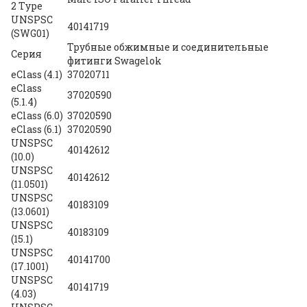
2 Type
UNSPSC
40141719
(SWG01)
Трубные обжимные и соединительные
Серия
фитинги Swagelok
eClass (4.1)
37020711
eClass
37020590
(5.1.4)
eClass (6.0)
37020590
eClass (6.1)
37020590
UNSPSC
40142612
(10.0)
UNSPSC
40142612
(11.0501)
UNSPSC
40183109
(13.0601)
UNSPSC
40183109
(15.1)
UNSPSC
40141700
(17.1001)
UNSPSC
40141719
(4.03)