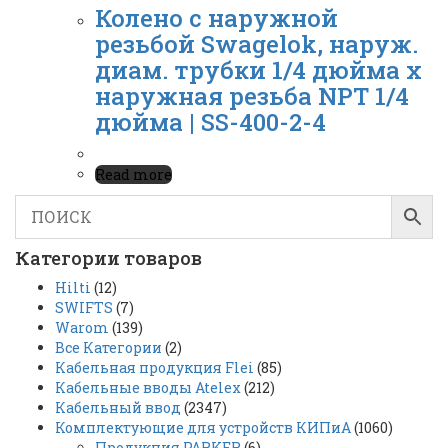
Колено с наружной
резьбой Swagelok, наруж.
диам. трубки 1/4 дюйма x
наружная резьба NPT 1/4
дюйма | SS-400-2-4
Read more
Категории товаров
Hilti
(12)
SWIFTS
(7)
Warom
(139)
Все Категории
(2)
Кабельная продукция Flei
(85)
Кабельные вводы Atelex
(212)
Кабельный ввод
(2347)
Комплектующие для устройств КИПиА
(1060)
Продукция PARKER
(6)