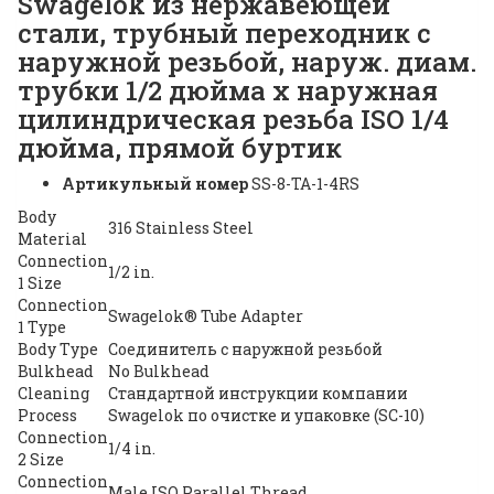
Swagelok из нержавеющей
стали, трубный переходник с
наружной резьбой, наруж. диам.
трубки 1/2 дюйма х наружная
цилиндрическая резьба ISO 1/4
дюйма, прямой буртик
Артикульный номер
SS-8-TA-1-4RS
Body
316 Stainless Steel
Material
Connection
1/2 in.
1 Size
Connection
Swagelok® Tube Adapter
1 Type
Body Type
Соединитель с наружной резьбой
Bulkhead
No Bulkhead
Cleaning
Стандартной инструкции компании
Process
Swagelok по очистке и упаковке (SC-10)
Connection
1/4 in.
2 Size
Connection
Male ISO Parallel Thread