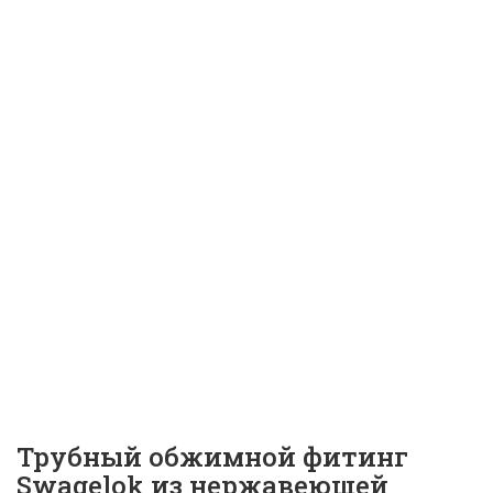
наружной резьбой
Swagelok, наруж. диам.
трубки 1/2 дюйма х
наружная
цилиндрическая резьба
ISO 1/4 дюйма, прямой
буртик | SS-8-TA-1-4RS |
ID:
11256
Трубный обжимной фитинг
Swagelok из нержавеющей