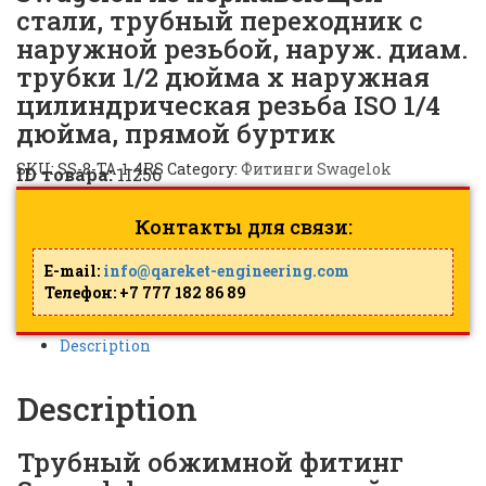
стали, трубный переходник с
наружной резьбой, наруж. диам.
трубки 1/2 дюйма х наружная
цилиндрическая резьба ISO 1/4
дюйма, прямой буртик
SKU:
SS-8-TA-1-4RS
Category:
Фитинги Swagelok
ID товара:
11256
Контакты для связи:
E-mail:
info@qareket-engineering.com
Телефон: +7 777 182 86 89
Description
Description
Трубный обжимной фитинг