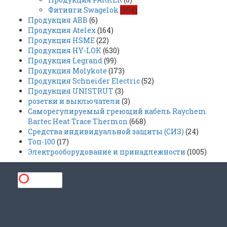
Фитинги Swagelok
(954)
Продукция ABB
(6)
Продукция Atelex
(164)
Продукция HSME
(22)
Продукция HY-LOK
(630)
Продукция Legrand
(99)
Продукция Molykote
(173)
Продукция Schneider Electric
(52)
Продукция UNISTRUT
(3)
розетки и выключатели
(3)
Саморегулируемый греющий кабель Raychem
Bartec Heat Trace Thermon
(668)
Средства индивидуальной защиты (СИЗ)
(24)
Топ-100
(17)
Электрооборудование и принадлежности
(1005)