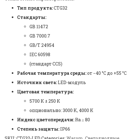
Тип продукта:
CTG32
Стандарты:
GB 11472
GB 7000.7
GB/T 24954
IEC 60598
(стандарт CCS)
Рабочая температура среды:
от −40 °C до +55 °C
Источник света:
LED-модуль
Цветовая температура:
5700 K ± 250 K
опционально: 3000 K, 4000 K
Индекс цветопередачи:
Ra ≥ 80
Степень защиты:
IP66
SKU:
CTG32-LED
Categories:
Warom
,
Светодиодные