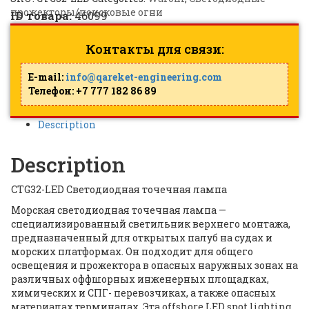
прожекторы/поисковые огни
ID товара:
46099
Контакты для связи:
E-mail:
info@qareket-engineering.com
Телефон: +7 777 182 86 89
Description
Description
CTG32-LED Светодиодная точечная лампа
Морская светодиодная точечная лампа —
специализированный светильник верхнего монтажа,
предназначенный для открытых палуб на судах и
морских платформах. Он подходит для общего
освещения и прожектора в опасных наружных зонах на
различных оффшорных инженерных площадках,
химических и СПГ- перевозчиках, а также опасных
материалах терминалах. Эта offshore LED spot lighting