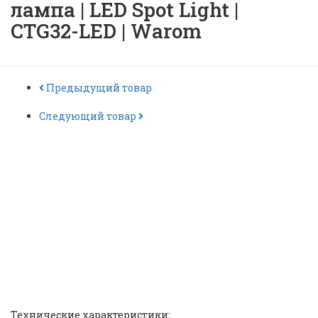
лампа | LED Spot Light |
CTG32-LED | Warom
Предыдущий товар
Следующий товар
Светодиодная точечная
лампа | LED Spot Light |
CTG32-LED | Warom |
ID:
46099
Технические характеристики: