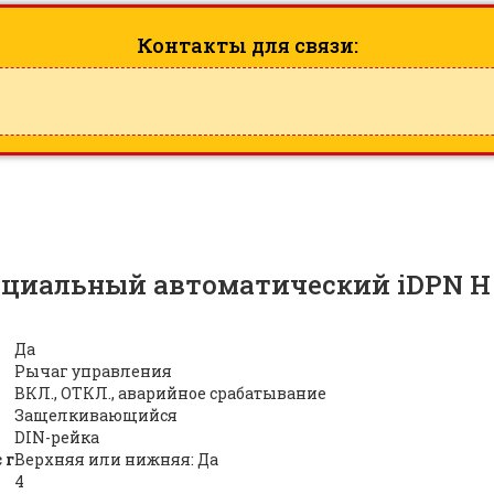
Контакты для связи:
енциальный автоматический iDPN H V
Да
Рычаг управления
ВКЛ., ОТКЛ., аварийное срабатывание
Защелкивающийся
DIN-рейка
 г
Верхняя или нижняя: Да
4