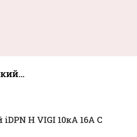
ский…
iDPN H VIGI 10кА 16A C