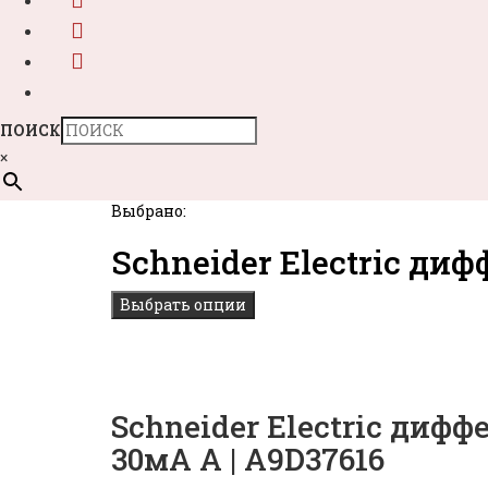
ПОИСК
×
Выбрано:
Schneider Electric д
Выбрать опции
Schneider Electric диф
30мА A | A9D37616