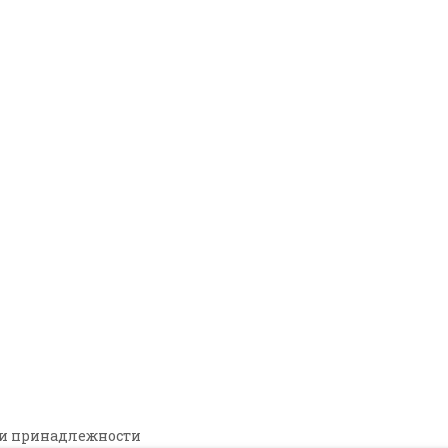
фференциальный автоматическ
 |
ID: 34255
 и принадлежности