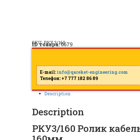
РКУ3/160 Ролик кабел
160мм |
ID: 6679
SKU:
РКУ 3/160
ID товара:
6679
E-mail:
info@qareket-engineering.com
Телефон: +7 777 182 86 89
Description
Description
РКУ3/160 Ролик кабел
160мм