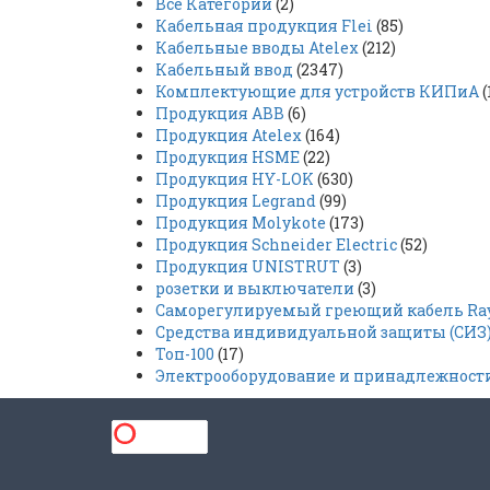
Все Категории
(2)
Кабельная продукция Flei
(85)
Кабельные вводы Atelex
(212)
Кабельный ввод
(2347)
Комплектующие для устройств КИПиА
(
Продукция ABB
(6)
Продукция Atelex
(164)
Продукция HSME
(22)
Продукция HY-LOK
(630)
Продукция Legrand
(99)
Продукция Molykote
(173)
Продукция Schneider Electric
(52)
Продукция UNISTRUT
(3)
розетки и выключатели
(3)
Саморегулируемый греющий кабель Rayc
Средства индивидуальной защиты (СИЗ
Топ-100
(17)
Электрооборудование и принадлежност