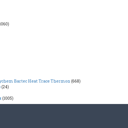
1060)
hem Bartec Heat Trace Thermon
(668)
)
(24)
и
(1005)