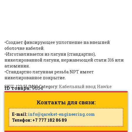
M90 123 / HAWKE M90 123
CABLE GLAND NICKEL
PLATED |
ID: 9654
•Создает фиксирующее уплотнение на внешней
оболочке кабелей.
•Изготавливается из латуни (стандартно),
никелированной латуни, нержавеющей стали 316 или
алюминия.
•Стандартно латунная резьба NPT имеет
никелированное покрытие.
SKU:
123/H/M90
Category:
Кабельный ввод Hawke
ID товара:
9654
Контакты для связи:
E-mail:
info@qareket-engineering.com
Телефон: +7 777 182 86 89