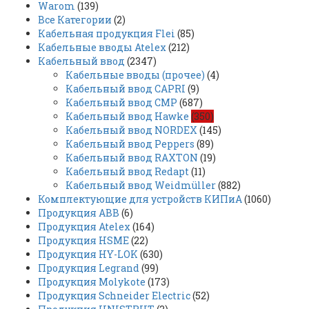
Warom
(139)
Все Категории
(2)
Кабельная продукция Flei
(85)
Кабельные вводы Atelex
(212)
Кабельный ввод
(2347)
Кабельные вводы (прочее)
(4)
Кабельный ввод CAPRI
(9)
Кабельный ввод CMP
(687)
Кабельный ввод Hawke
(350)
Кабельный ввод NORDEX
(145)
Кабельный ввод Peppers
(89)
Кабельный ввод RAXTON
(19)
Кабельный ввод Redapt
(11)
Кабельный ввод Weidmüller
(882)
Комплектующие для устройств КИПиА
(1060)
Продукция ABB
(6)
Продукция Atelex
(164)
Продукция HSME
(22)
Продукция HY-LOK
(630)
Продукция Legrand
(99)
Продукция Molykote
(173)
Продукция Schneider Electric
(52)