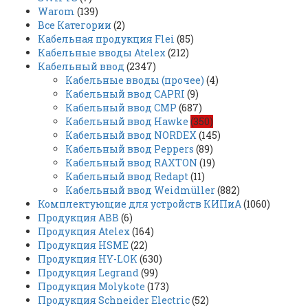
Warom
(139)
Все Категории
(2)
Кабельная продукция Flei
(85)
Кабельные вводы Atelex
(212)
Кабельный ввод
(2347)
Кабельные вводы (прочее)
(4)
Кабельный ввод CAPRI
(9)
Кабельный ввод CMP
(687)
Кабельный ввод Hawke
(350)
Кабельный ввод NORDEX
(145)
Кабельный ввод Peppers
(89)
Кабельный ввод RAXTON
(19)
Кабельный ввод Redapt
(11)
Кабельный ввод Weidmüller
(882)
Комплектующие для устройств КИПиА
(1060)
Продукция ABB
(6)
Продукция Atelex
(164)
Продукция HSME
(22)
Продукция HY-LOK
(630)
Продукция Legrand
(99)
Продукция Molykote
(173)
Продукция Schneider Electric
(52)