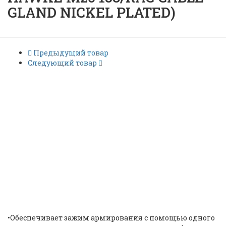
GLAND NICKEL PLATED)
Предыдущий товар
Следующий товар
Промышленный
кабельный ввод Hawke
M20 153/RAC / HAWKE M20
153/RAC CABLE GLAND
NICKEL PLATED) |
ID: 9760
•Обеспечивает зажим армирования с помощью одного