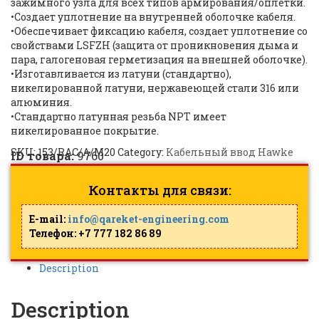
зажимного узла для всех типов армирования/оплетки.
•Создает уплотнение на внутренней оболочке кабеля.
•Обеспечивает фиксацию кабеля, создает уплотнение со
свойствами LSFZH (защита от проникновения дыма и
пара, галогеновая герметизация на внешней оболочке).
•Изготавливается из латуни (стандартно),
никелированной латуни, нержавеющей стали 316 или
алюминия.
•Стандартно латунная резьба NPT имеет
никелированное покрытие.
SKU:
153/RAC/A/M20
Category:
Кабельный ввод Hawke
ID товара:
9760
Контакты для связи:
E-mail:
info@qareket-engineering.com
Телефон: +7 777 182 86 89
Description
Description