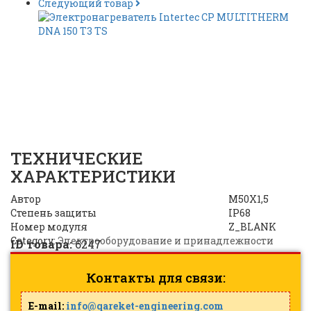
Следующий товар
PALAZZOLI 581250 EX |
ID:
6247
ТЕХНИЧЕСКИЕ
ХАРАКТЕРИСТИКИ
Автор
M50X1,5
Степень защиты
IP68
Номер модуля
Z_BLANK
Category:
Электрооборудование и принадлежности
ID товара:
6247
Контакты для связи:
E-mail:
info@qareket-engineering.com