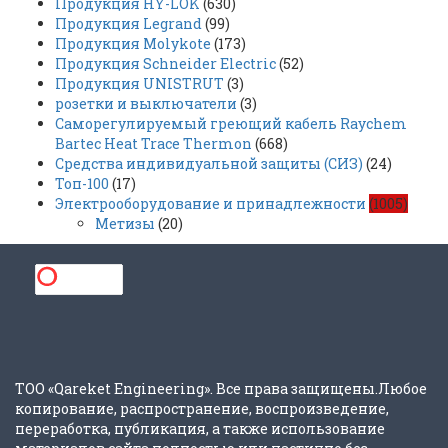
Продукция HY-LOK
(630)
Продукция Legrand
(99)
Продукция Molykote
(173)
Продукция Schneider Electric
(52)
Продукция UNISTRUT
(3)
розетки и выключатели
(3)
Саморегулируемый греющий кабель Raychem
Bartec Heat Trace Thermon
(668)
Средства индивидуальной защиты (СИЗ)
(24)
Топ-100
(17)
Электрооборудование и принадлежности
(1005)
Метизы
(20)
ТОО «Qareket Engineering». Все права защищены.Любое
копирование, распространение, воспроизведение,
переработка, публикация, а также использование