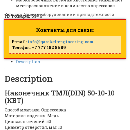
месторасположение и количество опрессовок
Category:
Электрооборудование и принадлежности
ID товара:
6979
Контакты для связи:
E-mail:
info@qareket-engineering.com
Телефон: +7 777 182 86 89
Description
Description
Наконечник TMЛ(DIN) 50-10-10
(КВТ)
Способ монтажа: Опрессовка
Материал изделия: Медь
Диапазон сечений: 50
Диаметр отверстия, мм: 10