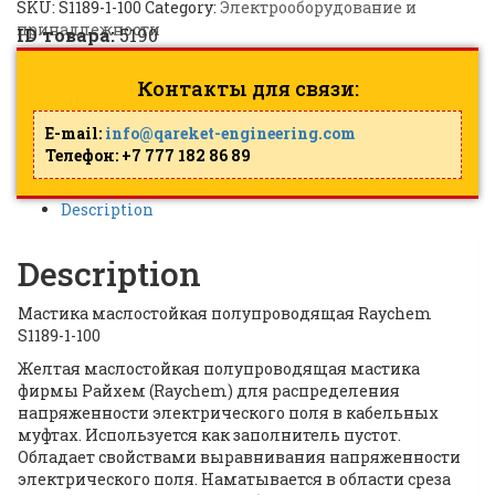
SKU:
S1189-1-100
Category:
Электрооборудование и
принадлежности
ID товара:
5190
Контакты для связи:
E-mail:
info@qareket-engineering.com
Телефон: +7 777 182 86 89
Description
Description
Мастика маслостойкая полупроводящая Raychem
S1189-1-100
Желтая маслостойкая полупроводящая мастика
фирмы Райхем (Raychem) для распределения
напряженности электрического поля в кабельных
муфтах. Используется как заполнитель пустот.
Обладает свойствами выравнивания напряженности
электрического поля. Наматывается в области среза