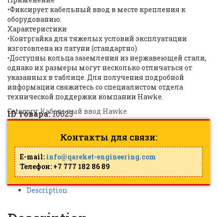
•Фиксирует кабельный ввод в месте крепления к
оборудованию.
Характеристики
•Контргайка для тяжелых условий эксплуатации
изготовлена из латуни (стандартно).
•Доступны кольца заземления из нержавеющей стали,
однако их размеры могут несколько отличаться от
указанных в таблице. Для получения подробной
информации свяжитесь со специалистом отдела
технической поддержки компании Hawke.
Category:
Кабельный ввод Hawke
ID товара:
10623
Контакты для связи:
E-mail:
info@qareket-engineering.com
Телефон: +7 777 182 86 89
Description