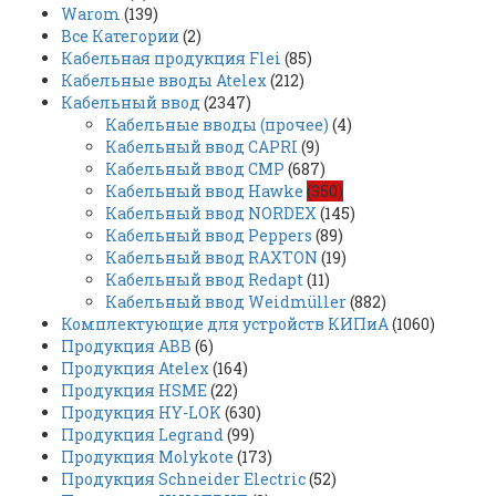
Warom
(139)
Все Категории
(2)
Кабельная продукция Flei
(85)
Кабельные вводы Atelex
(212)
Кабельный ввод
(2347)
Кабельные вводы (прочее)
(4)
Кабельный ввод CAPRI
(9)
Кабельный ввод CMP
(687)
Кабельный ввод Hawke
(350)
Кабельный ввод NORDEX
(145)
Кабельный ввод Peppers
(89)
Кабельный ввод RAXTON
(19)
Кабельный ввод Redapt
(11)
Кабельный ввод Weidmüller
(882)
Комплектующие для устройств КИПиА
(1060)
Продукция ABB
(6)
Продукция Atelex
(164)
Продукция HSME
(22)
Продукция HY-LOK
(630)
Продукция Legrand
(99)
Продукция Molykote
(173)
Продукция Schneider Electric
(52)