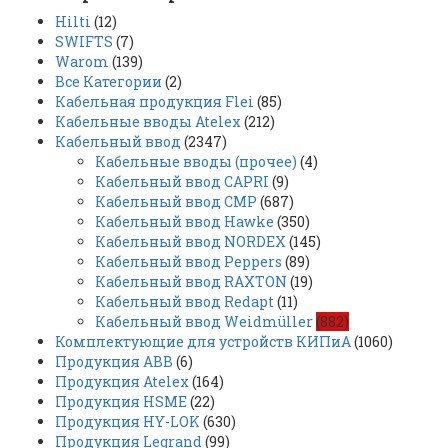
Hilti
(12)
SWIFTS
(7)
Warom
(139)
Все Категории
(2)
Кабельная продукция Flei
(85)
Кабельные вводы Atelex
(212)
Кабельный ввод
(2347)
Кабельные вводы (прочее)
(4)
Кабельный ввод CAPRI
(9)
Кабельный ввод CMP
(687)
Кабельный ввод Hawke
(350)
Кабельный ввод NORDEX
(145)
Кабельный ввод Peppers
(89)
Кабельный ввод RAXTON
(19)
Кабельный ввод Redapt
(11)
Кабельный ввод Weidmüller
(882)
Комплектующие для устройств КИПиА
(1060)
Продукция ABB
(6)
Продукция Atelex
(164)
Продукция HSME
(22)
Продукция HY-LOK
(630)
Продукция Legrand
(99)