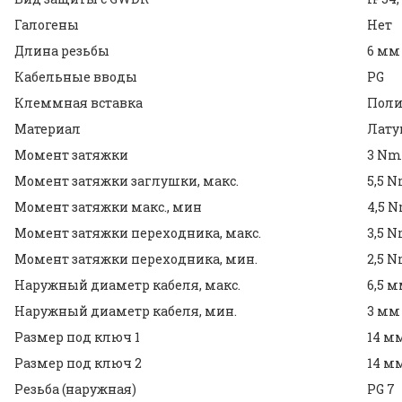
Галогены
Нет
Длина резьбы
6 мм
Кабельные вводы
PG
Клеммная вставка
Пол
Материал
Лату
Момент затяжки
3 Nm
Момент затяжки заглушки, макс.
5,5 
Момент затяжки макс., мин
4,5 
Момент затяжки переходника, макс.
3,5 
Момент затяжки переходника, мин.
2,5 
Наружный диаметр кабеля, макс.
6,5 
Наружный диаметр кабеля, мин.
3 мм
Размер под ключ 1
14 м
Размер под ключ 2
14 м
Резьба (наружная)
PG 7