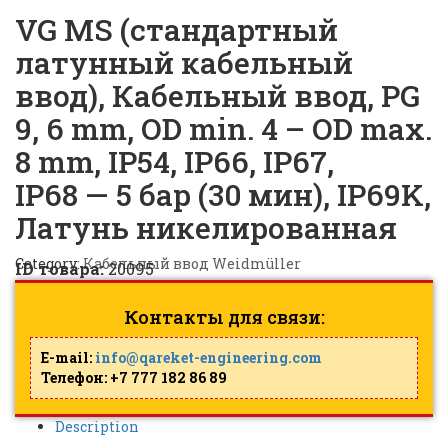
VG MS (стандартный
латунный кабельный
ввод), Кабельный ввод, PG
9, 6 mm, OD min. 4 – OD max.
8 mm, IP54, IP66, IP67,
IP68 — 5 бар (30 мин), IP69K,
Латунь никелированная
Category:
Кабельный ввод Weidmüller
ID товара:
20095
Контакты для связи:
E-mail:
info@qareket-engineering.com
Телефон: +7 777 182 86 89
Description