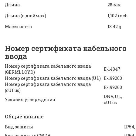
Длина
28 мм
Длина (в дюймах)
1,102 inch
Масса нетто
13,42 g
Номер сертификата кабельного
ввода
Номер сертификата кабельного ввода
E-14047
(GERMLLOYD)
Номер сертификата кабельного ввода (UL)
E-199260
Номер сертификата кабельного ввода
E-199260
(cULus)
DNV, UL,
Условия утверждения
cULus
Общие данные
Вид защиты
IP54,
Вид защиты с GWDR
IP54,