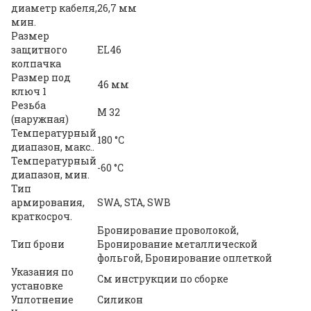
диаметр кабеля,
26,7 мм
мин.
Размер
защитного
EL46
колпачка
Размер под
46 мм
ключ 1
Резьба
M 32
(наружная)
Температурный
180 °C
диапазон, макс..
Температурный
-60 °C
диапазон, мин.
Тип
армирования,
SWA, STA, SWB
краткосроч.
Бронирование проволокой,
Тип брони
Бронирование металлической
фольгой, Бронирование оплеткой
Указания по
См инструкции по сборке
установке
Уплотнение
Силикон