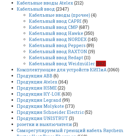
Кабельные вводы Atelex
(212)
Кабельный ввод
(2347)
Кабельные вводы (прочее)
(4)
Кабельный ввод CAPRI
(9)
Кабельный ввод CMP
(687)
Кабельный ввод Hawke
(350)
Кабельный ввод NORDEX
(145)
Кабельный ввод Peppers
(89)
Кабельный ввод RAXTON
(19)
Кабельный ввод Redapt
(11)
Кабельный ввод Weidmüller
(882)
Комплектующие для устройств КИПиА
(1060)
Продукция ABB
(6)
Продукция Atelex
(164)
Продукция HSME
(22)
Продукция HY-LOK
(630)
Продукция Legrand
(99)
Продукция Molykote
(173)
Продукция Schneider Electric
(52)
Продукция UNISTRUT
(3)
розетки и выключатели
(3)
Саморегулируемый греющий кабель Raychem