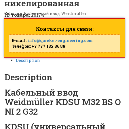
никелированная
Category:
Кабельный ввод Weidmüller
ID товара:
20174
Контакты для связи:
E-mail:
info@qareket-engineering.com
Телефон: +7 777 182 86 89
Description
Description
Кабельный ввод
Weidmüller KDSU M32 BS O
NI 2 G32
KDSU (универсальный