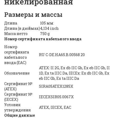
никелированная
Размеры и массы
Длина
105 мм
Длина (в дюймах)
4,134 inch
Масса нетто
750 g
Номер сертификата кабельного ввода
Номер
сертификата
RU C-DE.HA65.B.00568 20
кабельного
ввода (EAC)
ATEX: II 2G, Ex db IIC Gb, Ex eb IIC Gb, II
Обозначение
1D, Ex ta IIIC Da, IECEx: Ex db IIC Gb, Ex
eb IIC Gb, Ex ta IIIC Da
Сертификат №
SIRA05ATEX1285X
(ATEX)
Сертификат №
IECEXSIR05.0067X
(IECEX)
Условия
ATEX, IECEX, EAC
утверждения
Общие данные