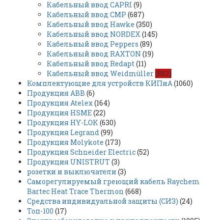
Кабельный ввод CAPRI
(9)
Кабельный ввод CMP
(687)
Кабельный ввод Hawke
(350)
Кабельный ввод NORDEX
(145)
Кабельный ввод Peppers
(89)
Кабельный ввод RAXTON
(19)
Кабельный ввод Redapt
(11)
Кабельный ввод Weidmüller
(882)
Комплектующие для устройств КИПиА
(1060)
Продукция ABB
(6)
Продукция Atelex
(164)
Продукция HSME
(22)
Продукция HY-LOK
(630)
Продукция Legrand
(99)
Продукция Molykote
(173)
Продукция Schneider Electric
(52)
Продукция UNISTRUT
(3)
розетки и выключатели
(3)
Саморегулируемый греющий кабель Raychem
Bartec Heat Trace Thermon
(668)
Средства индивидуальной защиты (СИЗ)
(24)
Топ-100
(17)