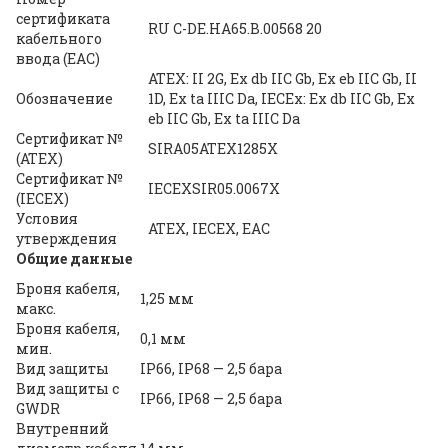
сертификата
RU C-DE.HA65.B.00568 20
кабельного
ввода (EAC)
ATEX: II 2G, Ex db IIC Gb, Ex eb IIC Gb, II
Обозначение
1D, Ex ta IIIC Da, IECEx: Ex db IIC Gb, Ex
eb IIC Gb, Ex ta IIIC Da
Сертификат №
SIRA05ATEX1285X
(ATEX)
Сертификат №
IECEXSIR05.0067X
(IECEX)
Условия
ATEX, IECEX, EAC
утверждения
Общие данные
Броня кабеля,
1,25 мм
макс.
Броня кабеля,
0,1 мм
мин.
Вид защиты
IP66, IP68 — 2,5 бара
Вид защиты с
IP66, IP68 — 2,5 бара
GWDR
Внутренний