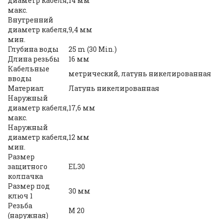
диаметр кабеля,
14 мм
макс.
Внутренний
диаметр кабеля,
9,4 мм
мин.
Глубина воды
25 m (30 Min.)
Длина резьбы
16 мм
Кабельные
метрический, латунь никелированная
вводы
Материал
Латунь никелированная
Наружный
диаметр кабеля,
17,6 мм
макс.
Наружный
диаметр кабеля,
12 мм
мин.
Размер
защитного
EL30
колпачка
Размер под
30 мм
ключ 1
Резьба
M 20
(наружная)