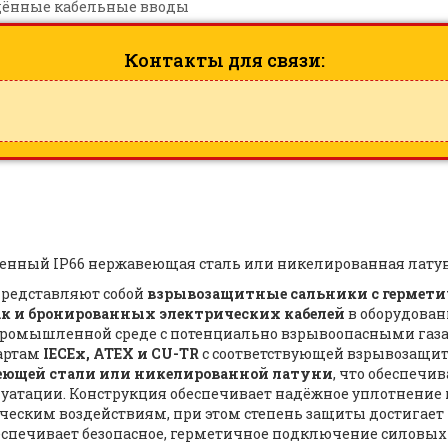
ённые кабельные вводы
Контакты для связи:
енный IP66 нержавеющая сталь или никелированная лату
редставляют собой
взрывозащитные сальники с гермет
к и бронированных электрических кабелей
в оборудован
 промышленной среде с потенциально взрывоопасными газ
артам
IECEx, ATEX и CU-TR
с соответствующей взрывозащит
еющей стали или никелированной латуни
, что обеспечи
луатации. Конструкция обеспечивает надёжное уплотнение
ическим воздействиям, при этом степень защиты достигает
беспечивает безопасное, герметичное подключение силов