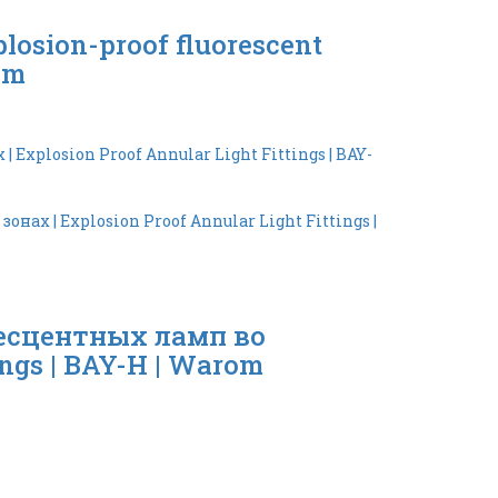
ion-proof fluorescent
om
есцентных ламп во
ngs | BAY-H | Warom