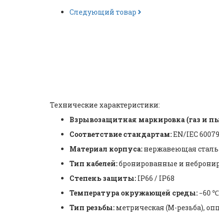
Следующий товар
Кабельный ввод взрыво
| DQM-CF | Warom |
ID: 
Технические характеристики:
Взрывозащитная маркировка (газ и пы
Соответствие стандартам:
EN/IEC 60079-
Материал корпуса:
нержавеющая сталь
Тип кабелей:
бронированные и неброни
Степень защиты:
IP66 / IP68
Температура окружающей среды:
−60 ℃
Тип резьбы:
метрическая (M-резьба), оп