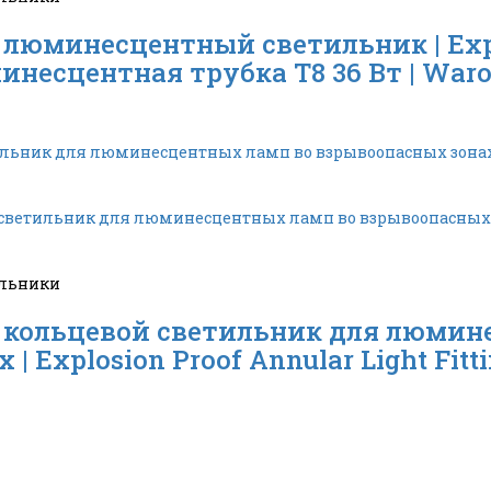
минесцентный светильник | Explos
минесцентная трубка T8 36 Вт | War
льники
кольцевой светильник для люмин
 Explosion Proof Annular Light Fitti