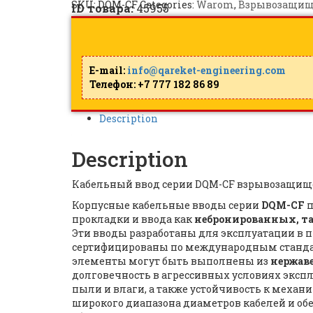
SKU:
DQM-CF
Categories:
Warom
,
Взрывозащищ
ID товара:
45955
E-mail:
info@qareket-engineering.com
Телефон: +7 777 182 86 89
Description
Description
Кабельный ввод серии DQM-CF взрывозащищ
Корпусные кабельные вводы серии
DQM-CF
п
прокладки и ввода как
небронированных, та
Эти вводы разработаны для эксплуатации в
сертифицированы по международным станд
элементы могут быть выполнены из
нержав
долговечность в агрессивных условиях эксп
пыли и влаги, а также устойчивость к механ
широкого диапазона диаметров кабелей и о