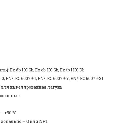
защищенный IP66 | Cable Glan
45955
ль):
Ex db IIC Gb, Ex eb IIC Gb, Ex tb IIIC Db
0, EN/IEC 60079-1, EN/IEC 60079-7, EN/IEC 60079-31
 или никелированная латунь
рованные
 … +90 ℃
ционально — G или NPT