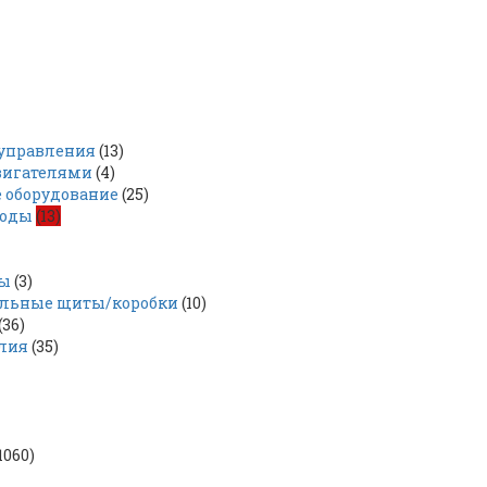
управления
(13)
вигателями
(4)
 оборудование
(25)
воды
(13)
ры
(3)
льные щиты/коробки
(10)
(36)
лия
(35)
1060)