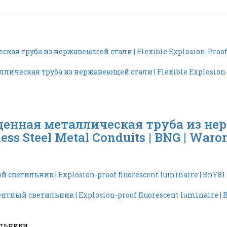
нная металлическая труба из нерж
less Steel Metal Conduits | BNG | Waro
льники