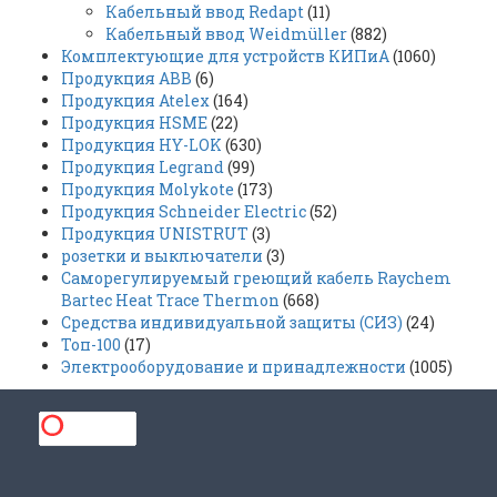
Кабельный ввод Redapt
(11)
Кабельный ввод Weidmüller
(882)
Комплектующие для устройств КИПиА
(1060)
Продукция ABB
(6)
Продукция Atelex
(164)
Продукция HSME
(22)
Продукция HY-LOK
(630)
Продукция Legrand
(99)
Продукция Molykote
(173)
Продукция Schneider Electric
(52)
Продукция UNISTRUT
(3)
розетки и выключатели
(3)
Саморегулируемый греющий кабель Raychem
Bartec Heat Trace Thermon
(668)
Средства индивидуальной защиты (СИЗ)
(24)
Топ-100
(17)
Электрооборудование и принадлежности
(1005)