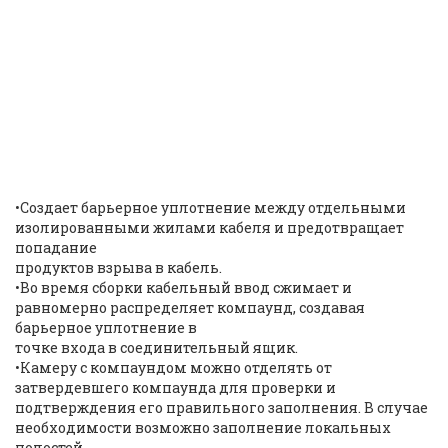
HAWKE M20
653/UNIVERSAL CABLE
GLAND NICKEL PLATED |
ID:
10493
•Создает барьерное уплотнение между отдельными
изолированными жилами кабеля и предотвращает
попадание
продуктов взрыва в кабель.
•Во время сборки кабельный ввод сжимает и
равномерно распределяет компаунд, создавая
барьерное уплотнение в
точке входа в соединительный ящик.
•Камеру с компаундом можно отделять от
затвердевшего компаунда для проверки и
подтверждения его правильного заполнения. В случае
необходимости возможно заполнение локальных
полостей.