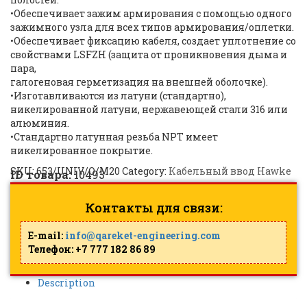
•Обеспечивает зажим армирования с помощью одного
зажимного узла для всех типов армирования/оплетки.
•Обеспечивает фиксацию кабеля, создает уплотнение со
свойствами LSFZH (защита от проникновения дыма и
пара,
галогеновая герметизация на внешней оболочке).
•Изготавливаются из латуни (стандартно),
никелированной латуни, нержавеющей стали 316 или
алюминия.
•Стандартно латунная резьба NPT имеет
никелированное покрытие.
SKU:
653/UNIV/O/M20
Category:
Кабельный ввод Hawke
ID товара:
10493
Контакты для связи:
E-mail:
info@qareket-engineering.com
Телефон: +7 777 182 86 89
Description