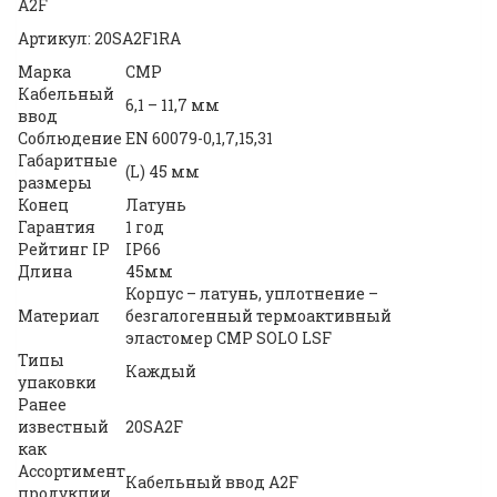
A2F
Артикул: 20SA2F1RA
Марка
CMP
Кабельный
6,1 – 11,7 мм
ввод
Соблюдение
EN 60079-0,1,7,15,31
Габаритные
(L) 45 мм
размеры
Конец
Латунь
Гарантия
1 год
Рейтинг IP
IP66
Длина
45мм
Корпус – латунь, уплотнение –
Материал
безгалогенный термоактивный
эластомер CMP SOLO LSF
Типы
Каждый
упаковки
Ранее
известный
20SA2F
как
Ассортимент
Кабельный ввод A2F
продукции