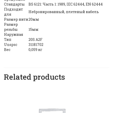
Стандарты
BS 6121: Часть 1: 1989, IEC 62444, EN 62444
Подходит
Небронированный, плетеный кабель
для
Размер нити
20мм
Размер
резьбы
15мм
Наружная
Тип
20S A2F
Unspsc
31181702
Вес
0,059 кг
Related products