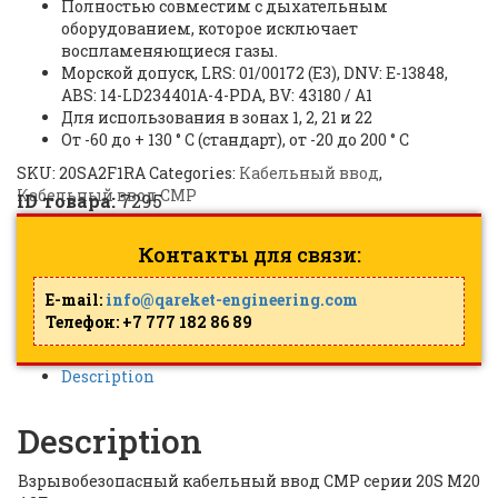
Полностью совместим с дыхательным
оборудованием, которое исключает
воспламеняющиеся газы.
Морской допуск, LRS: 01/00172 (E3), DNV: E-13848,
ABS: 14-LD234401A-4-PDA, BV: 43180 / A1
Для использования в зонах 1, 2, 21 и 22
От -60 до + 130 ° C (стандарт), от -20 до 200 ° C
SKU:
20SA2F1RA
Categories:
Кабельный ввод
,
Кабельный ввод CMP
ID товара:
7295
Контакты для связи:
E-mail:
info@qareket-engineering.com
Телефон: +7 777 182 86 89
Description
Description
Взрывобезопасный кабельный ввод CMP серии 20S M20