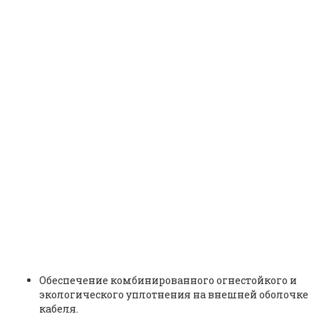
Взрывобезопасный
кабельный ввод CMP серии
20S M20 A2F | 20SA2F1RA |
ID: 7295
Обеспечение комбинированного огнестойкого и
экологического уплотнения на внешней оболочке
кабеля.