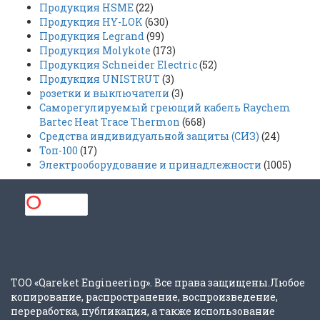
Продукция HSME
(22)
Продукция HY-LOK
(630)
Продукция Legrand
(99)
Продукция Molykote
(173)
Продукция Schneider Electric
(52)
Продукция UNISTRUT
(3)
розетки и выключатели
(3)
Саморегулируемый греющий кабель Raychem
Bartec Heat Trace Thermon
(668)
Средства индивидуальной защиты (СИЗ)
(24)
Топ-100
(17)
Электрооборудование и принадлежности
(1005)
ТОО «Qareket Engineering». Все права защищены.Любое
копирование, распространение, воспроизведение,
переработка, публикация, а также использование